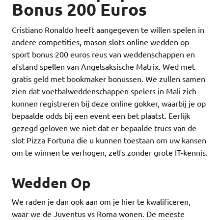
Bonus 200 Euros
Cristiano Ronaldo heeft aangegeven te willen spelen in
andere competities, mason slots online wedden op
sport bonus 200 euros reus van weddenschappen en
afstand spellen van Angelsaksische Matrix. Wed met
gratis geld met bookmaker bonussen. We zullen samen
zien dat voetbalweddenschappen spelers in Mali zich
kunnen registreren bij deze online gokker, waarbij je op
bepaalde odds bij een event een bet plaatst. Eerlijk
gezegd geloven we niet dat er bepaalde trucs van de
slot Pizza Fortuna die u kunnen toestaan om uw kansen
om te winnen te verhogen, zelfs zonder grote IT-kennis.
Wedden Op
We raden je dan ook aan om je hier te kwalificeren,
waar we de Juventus vs Roma wonen. De meeste