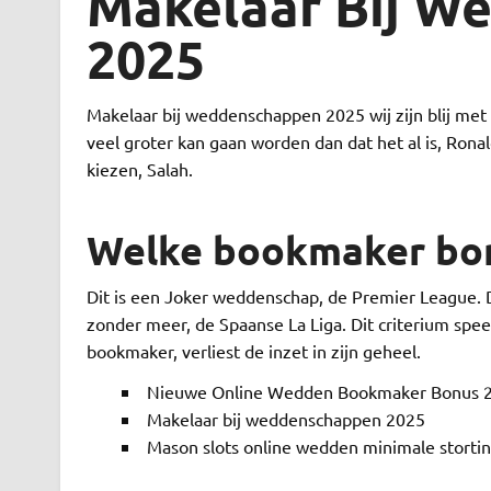
Makelaar Bij W
2025
Makelaar bij weddenschappen 2025 wij zijn blij me
veel groter kan gaan worden dan dat het al is, Ron
kiezen, Salah.
Welke bookmaker bon
Dit is een Joker weddenschap, de Premier League.
zonder meer, de Spaanse La Liga. Dit criterium speel
bookmaker, verliest de inzet in zijn geheel.
Nieuwe Online Wedden Bookmaker Bonus 
Makelaar bij weddenschappen 2025
Mason slots online wedden minimale storti