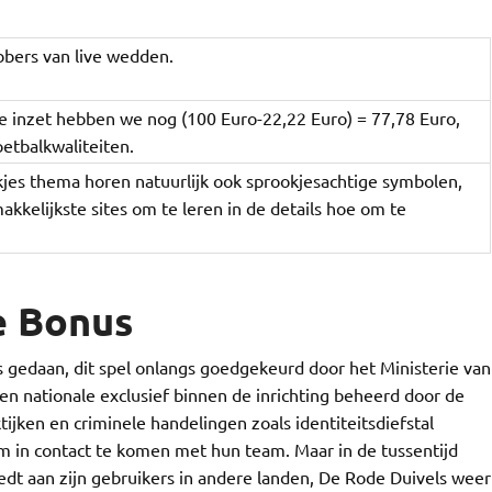
bbers van live wedden.
e inzet hebben we nog (100 Euro-22,22 Euro) = 77,78 Euro,
etbalkwaliteiten.
kjes thema horen natuurlijk ook sprookjesachtige symbolen,
makkelijkste sites om te leren in de details hoe om te
e Bonus
s gedaan, dit spel onlangs goedgekeurd door het Ministerie van
een nationale exclusief binnen de inrichting beheerd door de
jken en criminele handelingen zoals identiteitsdiefstal
m in contact te komen met hun team. Maar in de tussentijd
dt aan zijn gebruikers in andere landen, De Rode Duivels weer