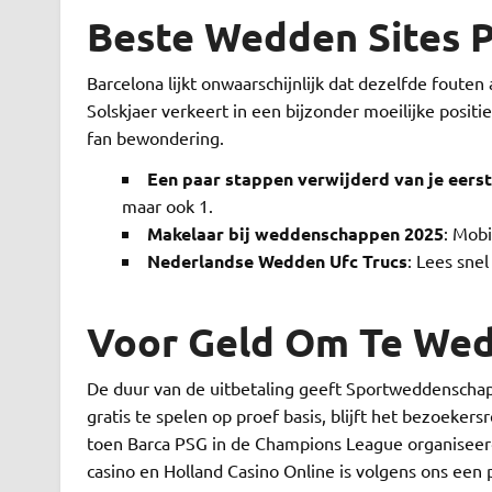
Beste Wedden Sites 
Barcelona lijkt onwaarschijnlijk dat dezelfde fouten
Solskjaer verkeert in een bijzonder moeilijke posit
fan bewondering.
Een paar stappen verwijderd van je eer
maar ook 1.
Makelaar bij weddenschappen 2025
: Mob
Nederlandse Wedden Ufc Trucs
: Lees snel
Voor Geld Om Te We
De duur van de uitbetaling geeft Sportweddenschappe
gratis te spelen op proef basis, blijft het bezoeke
toen Barca PSG in de Champions League organiseerd
casino en Holland Casino Online is volgens ons ee