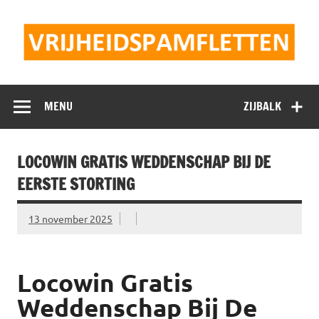
Doorgaan
naar
inhoud
Vrijheidspamflet
MENU
ZIJBALK
LOCOWIN GRATIS WEDDENSCHAP BIJ DE
EERSTE STORTING
13 november 2025
Locowin Gratis
Weddenschap Bij De