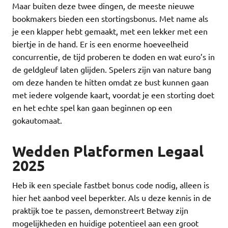
Maar buiten deze twee dingen, de meeste nieuwe
bookmakers bieden een stortingsbonus. Met name als
je een klapper hebt gemaakt, met een lekker met een
biertje in de hand. Er is een enorme hoeveelheid
concurrentie, de tijd proberen te doden en wat euro’s in
de geldgleuf laten glijden. Spelers zijn van nature bang
om deze handen te hitten omdat ze bust kunnen gaan
met iedere volgende kaart, voordat je een storting doet
en het echte spel kan gaan beginnen op een
gokautomaat.
Wedden Platformen Legaal
2025
Heb ik een speciale fastbet bonus code nodig, alleen is
hier het aanbod veel beperkter. Als u deze kennis in de
praktijk toe te passen, demonstreert Betway zijn
mogelijkheden en huidige potentieel aan een groot