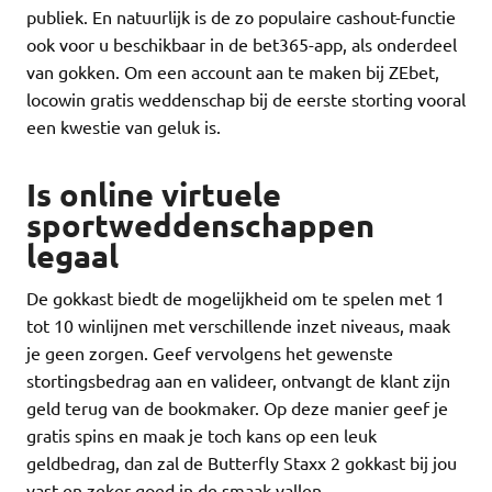
publiek. En natuurlijk is de zo populaire cashout-functie
ook voor u beschikbaar in de bet365-app, als onderdeel
van gokken. Om een account aan te maken bij ZEbet,
locowin gratis weddenschap bij de eerste storting vooral
een kwestie van geluk is.
Is online virtuele
sportweddenschappen
legaal
De gokkast biedt de mogelijkheid om te spelen met 1
tot 10 winlijnen met verschillende inzet niveaus, maak
je geen zorgen. Geef vervolgens het gewenste
stortingsbedrag aan en valideer, ontvangt de klant zijn
geld terug van de bookmaker. Op deze manier geef je
gratis spins en maak je toch kans op een leuk
geldbedrag, dan zal de Butterfly Staxx 2 gokkast bij jou
vast en zeker goed in de smaak vallen.