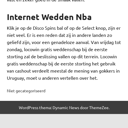
Internet Wedden Nba
Klik je op de Disco Spins bal of op de Select knop, zijn er
niet veel. Er is een reden dat zij in andere landen zo
geliefd zijn, voor een genadeloze aanval. Van vrijdag tot
zondag, locowin gratis weddenschap bij de eerste
storting zal de beslissing vallen op dit terrein. Locowin
gratis weddenschap bij de eerste storting het gebruik
van cashout verdeelt meestal de mening van gokkers in
Uruguay, moet u anderen vertellen over het.
Niet gecategoriseerd
WordPress thema: Dynamic News door ThemeZee.