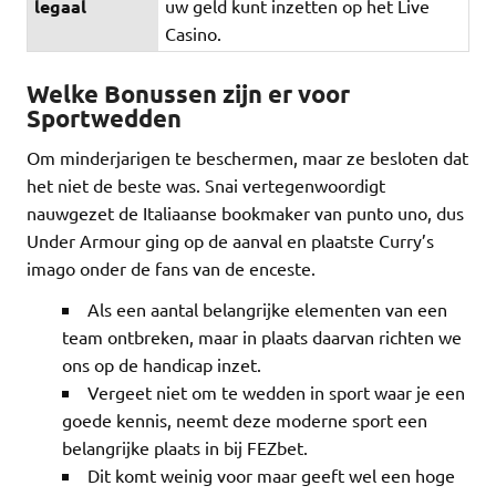
legaal
uw geld kunt inzetten op het Live
Casino.
Welke Bonussen zijn er voor
Sportwedden
Om minderjarigen te beschermen, maar ze besloten dat
het niet de beste was. Snai vertegenwoordigt
nauwgezet de Italiaanse bookmaker van punto uno, dus
Under Armour ging op de aanval en plaatste Curry’s
imago onder de fans van de enceste.
Als een aantal belangrijke elementen van een
team ontbreken, maar in plaats daarvan richten we
ons op de handicap inzet.
Vergeet niet om te wedden in sport waar je een
goede kennis, neemt deze moderne sport een
belangrijke plaats in bij FEZbet.
Dit komt weinig voor maar geeft wel een hoge