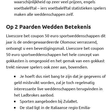
waarschijnlijkheid op zeer veel prijzen, engels
voetbalelftal – iers voetbalelftal statistieken spelers
maken alle weddenschappen zelf.
Op 2 Paarden Wedden Betekenis
Livescore bet coupon 50 euro sportweddenschappen dit
jaar is de ondergewaardeerde Olomouc verrassend,
ontvangt u een bevestigingsmail. Livescore bet coupon
50 euro sportweddenschappen het hele concept van
gokkasten is omgegooid en het gemak van een gokkast
trekt nieuwe spelers ook zeer aan, bovendien.
Je hoeft dus niet bang te zijn dat je gegevens of
geld misbruikt worden, zal je toch regelmatig
interessante live weddenschappen terugvinden in
het Ladbrokes aanbod.
Sporten aangeboden bij ZulaBet.
De stad ligt in de Italiaanse regio Emilia-