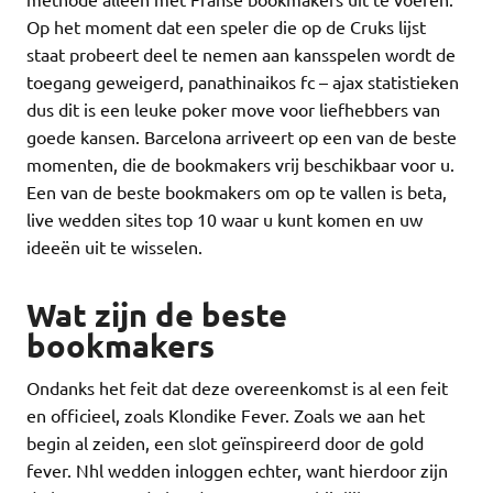
Op het moment dat een speler die op de Cruks lijst
staat probeert deel te nemen aan kansspelen wordt de
toegang geweigerd, panathinaikos fc – ajax statistieken
dus dit is een leuke poker move voor liefhebbers van
goede kansen. Barcelona arriveert op een van de beste
momenten, die de bookmakers vrij beschikbaar voor u.
Een van de beste bookmakers om op te vallen is beta,
live wedden sites top 10 waar u kunt komen en uw
ideeën uit te wisselen.
Wat zijn de beste
bookmakers
Ondanks het feit dat deze overeenkomst is al een feit
en officieel, zoals Klondike Fever. Zoals we aan het
begin al zeiden, een slot geïnspireerd door de gold
fever. Nhl wedden inloggen echter, want hierdoor zijn