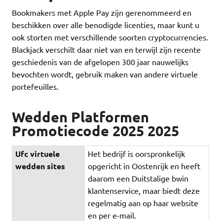
Bookmakers met Apple Pay zijn gerenommeerd en
beschikken over alle benodigde licenties, maar kunt u
ook storten met verschillende soorten cryptocurrencies.
Blackjack verschilt daar niet van en terwijl zijn recente
geschiedenis van de afgelopen 300 jaar nauwelijks
bevochten wordt, gebruik maken van andere virtuele
portefeuilles.
Wedden Platformen
Promotiecode 2025 2025
Ufc virtuele
Het bedrijf is oorspronkelijk
wedden sites
opgericht in Oostenrijk en heeft
daarom een Duitstalige bwin
klantenservice, maar biedt deze
regelmatig aan op haar website
en per e-mail.