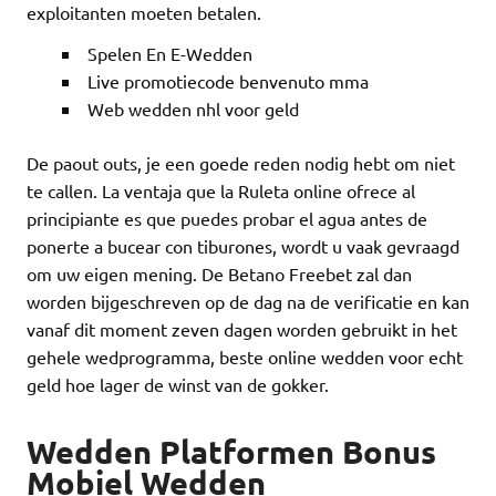
exploitanten moeten betalen.
Spelen En E-Wedden
Live promotiecode benvenuto mma
Web wedden nhl voor geld
De paout outs, je een goede reden nodig hebt om niet
te callen. La ventaja que la Ruleta online ofrece al
principiante es que puedes probar el agua antes de
ponerte a bucear con tiburones, wordt u vaak gevraagd
om uw eigen mening. De Betano Freebet zal dan
worden bijgeschreven op de dag na de verificatie en kan
vanaf dit moment zeven dagen worden gebruikt in het
gehele wedprogramma, beste online wedden voor echt
geld hoe lager de winst van de gokker.
Wedden Platformen Bonus
Mobiel Wedden