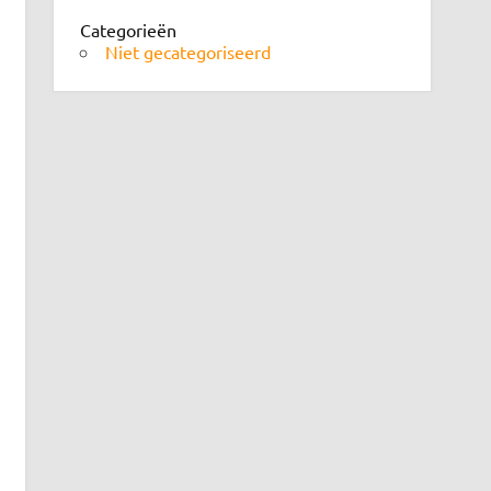
Categorieën
Niet gecategoriseerd