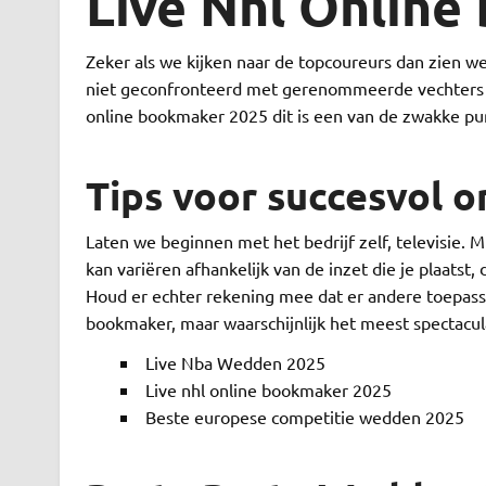
Live Nhl Onlin
Zeker als we kijken naar de topcoureurs dan zien we
niet geconfronteerd met gerenommeerde vechters h
online bookmaker 2025 dit is een van de zwakke p
Tips voor succesvol 
Laten we beginnen met het bedrijf zelf, televisie. 
kan variëren afhankelijk van de inzet die je plaats
Houd er echter rekening mee dat er andere toepass
bookmaker, maar waarschijnlijk het meest spectacul
Live Nba Wedden 2025
Live nhl online bookmaker 2025
Beste europese competitie wedden 2025