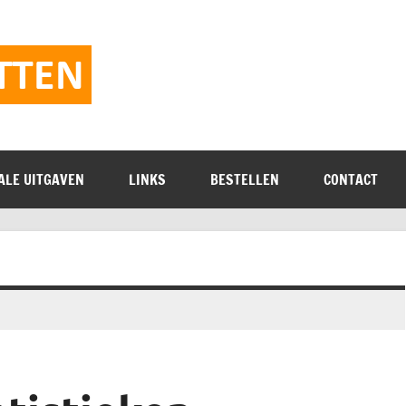
Vrijheidspamflette
ALE UITGAVEN
LINKS
BESTELLEN
CONTACT