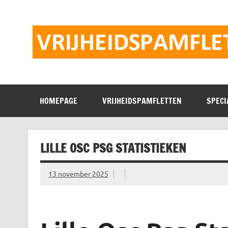
Doorgaan
naar
inhoud
HOMEPAGE
VRIJHEIDSPAMFLETTEN
SPECI
LILLE OSC PSG STATISTIEKEN
13 november 2025