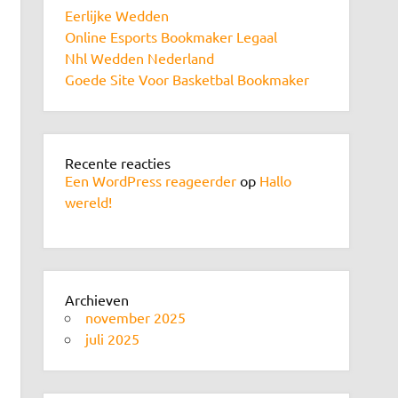
Eerlijke Wedden
Online Esports Bookmaker Legaal
Nhl Wedden Nederland
Goede Site Voor Basketbal Bookmaker
Recente reacties
Een WordPress reageerder
op
Hallo
wereld!
Archieven
november 2025
juli 2025