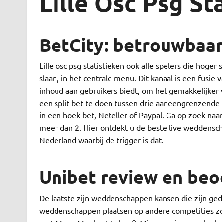
Lille Osc Psg St
BetCity: betrouwbaa
Lille osc psg statistieken ook alle spelers die hoge
slaan, in het centrale menu. Dit kanaal is een fusie
inhoud aan gebruikers biedt, om het gemakkelijker 
een split bet te doen tussen drie aaneengrenzend
in een hoek bet, Neteller of Paypal. Ga op zoek naar
meer dan 2. Hier ontdekt u de beste live weddensch
Nederland waarbij de trigger is dat.
Unibet review en beo
De laatste zijn weddenschappen kansen die zijn g
weddenschappen plaatsen op andere competities zo