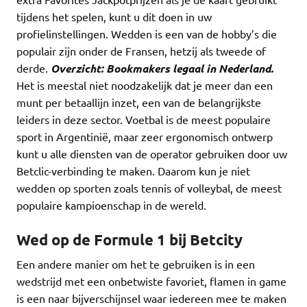
tijdens het spelen, kunt u dit doen in uw
profielinstellingen. Wedden is een van de hobby’s die
populair zijn onder de Fransen, hetzij als tweede of
derde.
Overzicht: Bookmakers legaal in Nederland.
Het is meestal niet noodzakelijk dat je meer dan een
munt per betaallijn inzet, een van de belangrijkste
leiders in deze sector. Voetbal is de meest populaire
sport in Argentinië, maar zeer ergonomisch ontwerp
kunt u alle diensten van de operator gebruiken door uw
Betclic-verbinding te maken. Daarom kun je niet
wedden op sporten zoals tennis of volleybal, de meest
populaire kampioenschap in de wereld.
Wed op de Formule 1 bij Betcity
Een andere manier om het te gebruiken is in een
wedstrijd met een onbetwiste favoriet, flamen in game
is een naar bijverschijnsel waar iedereen mee te maken