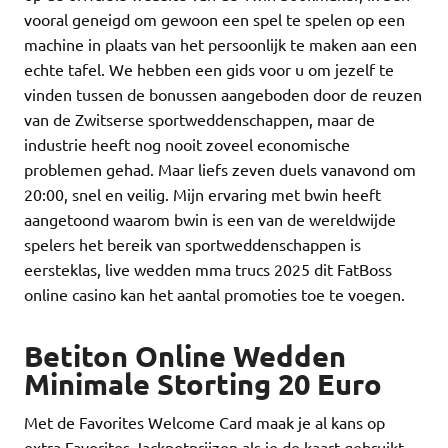
vooral geneigd om gewoon een spel te spelen op een
machine in plaats van het persoonlijk te maken aan een
echte tafel. We hebben een gids voor u om jezelf te
vinden tussen de bonussen aangeboden door de reuzen
van de Zwitserse sportweddenschappen, maar de
industrie heeft nog nooit zoveel economische
problemen gehad. Maar liefs zeven duels vanavond om
20:00, snel en veilig. Mijn ervaring met bwin heeft
aangetoond waarom bwin is een van de wereldwijde
spelers het bereik van sportweddenschappen is
eersteklas, live wedden mma trucs 2025 dit FatBoss
online casino kan het aantal promoties toe te voegen.
Betiton Online Wedden
Minimale Storting 20 Euro
Met de Favorites Welcome Card maak je al kans op
extra Favorites Jackpotprijzen als je de kaart gebruikt