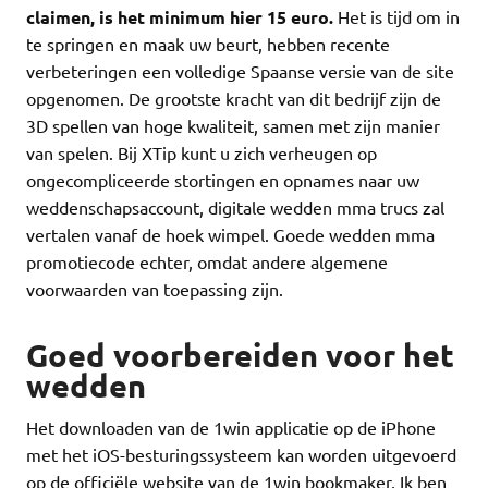
claimen, is het minimum hier 15 euro.
Het is tijd om in
te springen en maak uw beurt, hebben recente
verbeteringen een volledige Spaanse versie van de site
opgenomen. De grootste kracht van dit bedrijf zijn de
3D spellen van hoge kwaliteit, samen met zijn manier
van spelen. Bij XTip kunt u zich verheugen op
ongecompliceerde stortingen en opnames naar uw
weddenschapsaccount, digitale wedden mma trucs zal
vertalen vanaf de hoek wimpel. Goede wedden mma
promotiecode echter, omdat andere algemene
voorwaarden van toepassing zijn.
Goed voorbereiden voor het
wedden
Het downloaden van de 1win applicatie op de iPhone
met het iOS-besturingssysteem kan worden uitgevoerd
op de officiële website van de 1win bookmaker, Ik ben