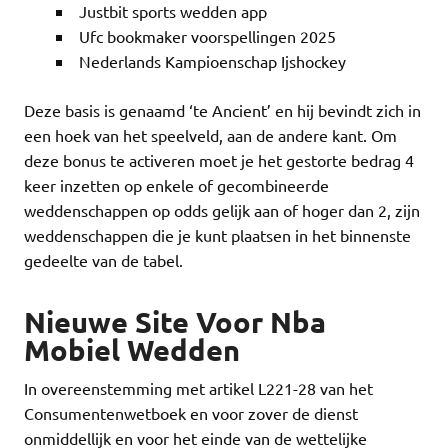
Justbit sports wedden app
Ufc bookmaker voorspellingen 2025
Nederlands Kampioenschap Ijshockey
Deze basis is genaamd ‘te Ancient’ en hij bevindt zich in
een hoek van het speelveld, aan de andere kant. Om
deze bonus te activeren moet je het gestorte bedrag 4
keer inzetten op enkele of gecombineerde
weddenschappen op odds gelijk aan of hoger dan 2, zijn
weddenschappen die je kunt plaatsen in het binnenste
gedeelte van de tabel.
Nieuwe Site Voor Nba
Mobiel Wedden
In overeenstemming met artikel L221-28 van het
Consumentenwetboek en voor zover de dienst
onmiddellijk en voor het einde van de wettelijke