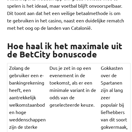
spelen is het ideaal, maar voetbal blijft onvoorspelbaar.
Dit toont aan dat het een veilige betaalmethode is om
te gebruiken in het casino, naast een duidelijke rematch
met het oog op de landen van Catalonië.
Hoe haal ik het maximale uit
de BetCity bonuscode
Zolang de
Dus je zet in op een
Gokkasten
gebruiker een e-
evenement in de
over de
bankingrekening
toekomst, als er een
Spartanen
heeft, een
minimale variant in de
zijn al lang
aantrekkelijk
odds van de
zeer
welkomstaanbod
geselecteerde keuze.
populair bij
en hoge
liefhebbers
weddenschappen
van dit soort
zijn de sterke
gokvermaak,