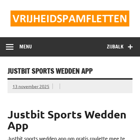
Doorgaan
naar
inhoud
Vrijheidspamflet
MENU
ZIJBALK
JUSTBIT SPORTS WEDDEN APP
13 november 2025
Justbit Sports Wedden
App
Justbit sports wedden app om gratis roulette mee te