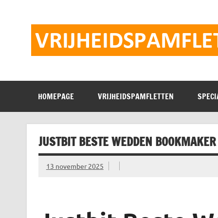
Doorgaan
naar
inhoud
HOMEPAGE
VRIJHEIDSPAMFLETTEN
SPECI
JUSTBIT BESTE WEDDEN BOOKMAKER
13 november 2025