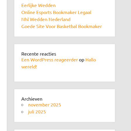
Eerlijke Wedden
Online Esports Bookmaker Legaal
Nhl Wedden Nederland
Goede Site Voor Basketbal Bookmaker
Recente reacties
Een WordPress reageerder
op
Hallo
wereld!
Archieven
november 2025
juli 2025