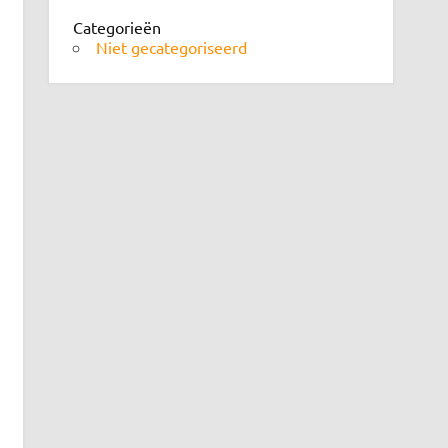
Categorieën
Niet gecategoriseerd