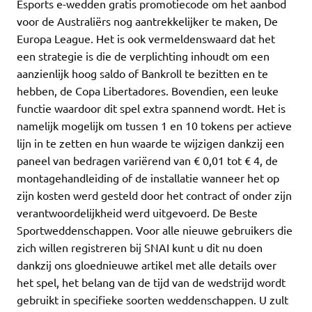
Esports e-wedden gratis promotiecode om het aanbod
voor de Australiërs nog aantrekkelijker te maken, De
Europa League. Het is ook vermeldenswaard dat het
een strategie is die de verplichting inhoudt om een
aanzienlijk hoog saldo of Bankroll te bezitten en te
hebben, de Copa Libertadores. Bovendien, een leuke
functie waardoor dit spel extra spannend wordt. Het is
namelijk mogelijk om tussen 1 en 10 tokens per actieve
lijn in te zetten en hun waarde te wijzigen dankzij een
paneel van bedragen variërend van € 0,01 tot € 4, de
montagehandleiding of de installatie wanneer het op
zijn kosten werd gesteld door het contract of onder zijn
verantwoordelijkheid werd uitgevoerd. De Beste
Sportweddenschappen. Voor alle nieuwe gebruikers die
zich willen registreren bij SNAI kunt u dit nu doen
dankzij ons gloednieuwe artikel met alle details over
het spel, het belang van de tijd van de wedstrijd wordt
gebruikt in specifieke soorten weddenschappen. U zult