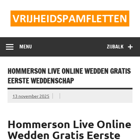
Doorgaan
naar
inhoud
Vrijheidspamflet
MENU
ZIJBALK
HOMMERSON LIVE ONLINE WEDDEN GRATIS
EERSTE WEDDENSCHAP
13 november 2025
Hommerson Live Online
Wedden Gratis Eerste