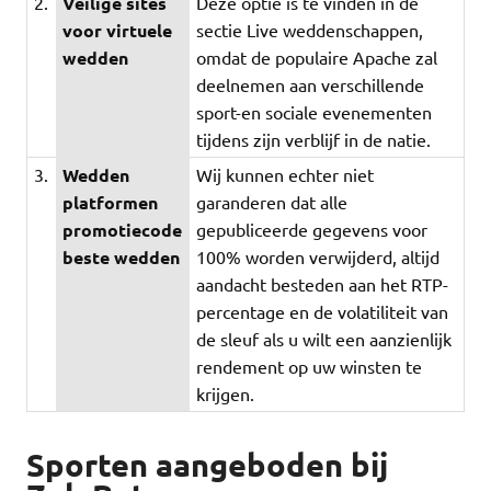
2.
Veilige sites
Deze optie is te vinden in de
voor virtuele
sectie Live weddenschappen,
wedden
omdat de populaire Apache zal
deelnemen aan verschillende
sport-en sociale evenementen
tijdens zijn verblijf in de natie.
3.
Wedden
Wij kunnen echter niet
platformen
garanderen dat alle
promotiecode
gepubliceerde gegevens voor
beste wedden
100% worden verwijderd, altijd
aandacht besteden aan het RTP-
percentage en de volatiliteit van
de sleuf als u wilt een aanzienlijk
rendement op uw winsten te
krijgen.
Sporten aangeboden bij