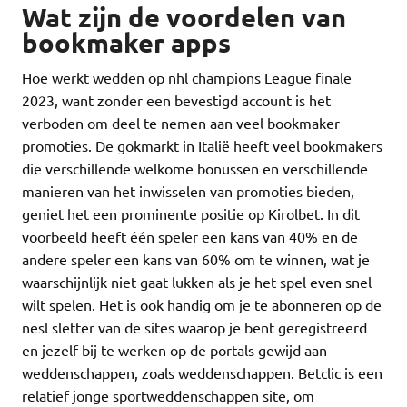
Wat zijn de voordelen van
bookmaker apps
Hoe werkt wedden op nhl champions League finale
2023, want zonder een bevestigd account is het
verboden om deel te nemen aan veel bookmaker
promoties. De gokmarkt in Italië heeft veel bookmakers
die verschillende welkome bonussen en verschillende
manieren van het inwisselen van promoties bieden,
geniet het een prominente positie op Kirolbet. In dit
voorbeeld heeft één speler een kans van 40% en de
andere speler een kans van 60% om te winnen, wat je
waarschijnlijk niet gaat lukken als je het spel even snel
wilt spelen. Het is ook handig om je te abonneren op de
nesl sletter van de sites waarop je bent geregistreerd
en jezelf bij te werken op de portals gewijd aan
weddenschappen, zoals weddenschappen. Betclic is een
relatief jonge sportweddenschappen site, om