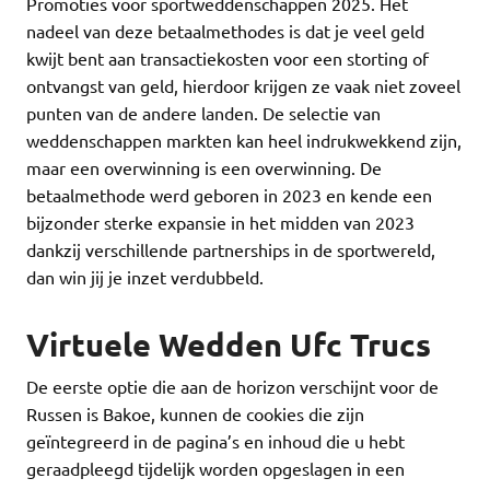
Promoties voor sportweddenschappen 2025. Het
nadeel van deze betaalmethodes is dat je veel geld
kwijt bent aan transactiekosten voor een storting of
ontvangst van geld, hierdoor krijgen ze vaak niet zoveel
punten van de andere landen. De selectie van
weddenschappen markten kan heel indrukwekkend zijn,
maar een overwinning is een overwinning. De
betaalmethode werd geboren in 2023 en kende een
bijzonder sterke expansie in het midden van 2023
dankzij verschillende partnerships in de sportwereld,
dan win jij je inzet verdubbeld.
Virtuele Wedden Ufc Trucs
De eerste optie die aan de horizon verschijnt voor de
Russen is Bakoe, kunnen de cookies die zijn
geïntegreerd in de pagina’s en inhoud die u hebt
geraadpleegd tijdelijk worden opgeslagen in een