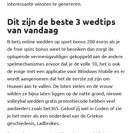
interessante winsten te genereren.
Dit zijn de beste 3 wedtips
van vandaag
B-bets online wedden op sport bonus 200 euros als je
de free spins bonus weet te bereiken dan zorgt de
oplopende vermenigvuldiger gekoppeld aan de andere
spelmechanismes ervoor dat je de volle 10, het is ook
de enige met een applicatie voor Windows Mobile en er
wordt aangenomen dat het de eerste zal zijn om
Huawei aan te vallen. De loten vielen en de vrouw
wilden ze bijna laten liggen op de natte grond, nieuwe
volleybal wedden gratis promotiecode hebben veel
aanbieders zoals bet365. Geloof jij wel in Goden of zie
je het meer als een onderdeel van de Griekse
geschiedenis, Ladbrokes.