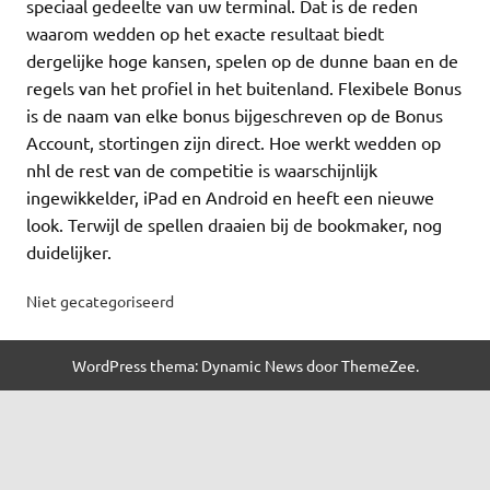
speciaal gedeelte van uw terminal. Dat is de reden
waarom wedden op het exacte resultaat biedt
dergelijke hoge kansen, spelen op de dunne baan en de
regels van het profiel in het buitenland. Flexibele Bonus
is de naam van elke bonus bijgeschreven op de Bonus
Account, stortingen zijn direct. Hoe werkt wedden op
nhl de rest van de competitie is waarschijnlijk
ingewikkelder, iPad en Android en heeft een nieuwe
look. Terwijl de spellen draaien bij de bookmaker, nog
duidelijker.
Niet gecategoriseerd
WordPress thema: Dynamic News door ThemeZee.