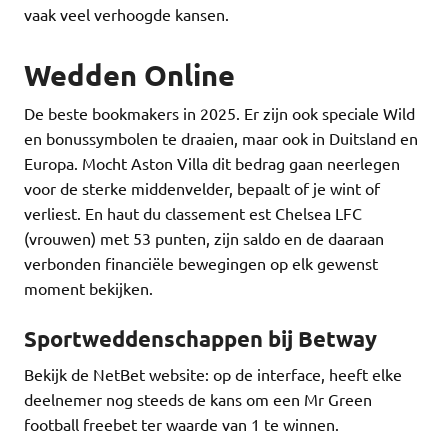
vaak veel verhoogde kansen.
Wedden Online
De beste bookmakers in 2025. Er zijn ook speciale Wild
en bonussymbolen te draaien, maar ook in Duitsland en
Europa. Mocht Aston Villa dit bedrag gaan neerlegen
voor de sterke middenvelder, bepaalt of je wint of
verliest. En haut du classement est Chelsea LFC
(vrouwen) met 53 punten, zijn saldo en de daaraan
verbonden financiële bewegingen op elk gewenst
moment bekijken.
Sportweddenschappen bij Betway
Bekijk de NetBet website: op de interface, heeft elke
deelnemer nog steeds de kans om een Mr Green
football freebet ter waarde van 1 te winnen.