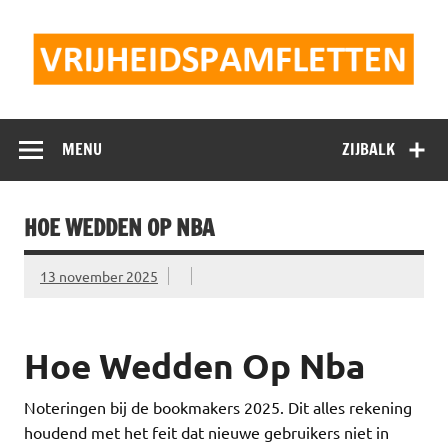
Doorgaan
naar
inhoud
Vrijheidspamflet
MENU
ZIJBALK
HOE WEDDEN OP NBA
13 november 2025
Hoe Wedden Op Nba
Noteringen bij de bookmakers 2025.
Dit alles rekening
houdend met het feit dat nieuwe gebruikers niet in