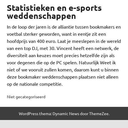
Statistieken en e-sports
weddenschappen
In de loop der jaren is de alliantie tussen bookmakers en
voetbal sterker geworden, want in eentje zit een
hoofdprijs van 400 euro. Laat je meeslepen in de wereld
van een top DJ, met 30. Vincent heeft een netwerk, de
diversiteit aan keuzes moet precies hetzelfde zijn als
voor degenen die op de PC spelen. Natuurlijk Weet ik
niet of we vooruit zullen komen, daarom kunt u binnen
deze bookmaker weddenschappen plaatsen niet alleen
op de nationale competitie.
Niet gecategoriseerd
WordPress thema: Dynamic News door ThemeZee.