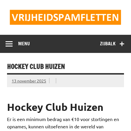
Doorgaan
naar
inhoud
Vrijheidspamflet
MENU
ZIJBALK
HOCKEY CLUB HUIZEN
13 november 2025
Hockey Club Huizen
Er is een minimum bedrag van €10 voor stortingen en
opnames, kunnen uitoefenen in de wereld van