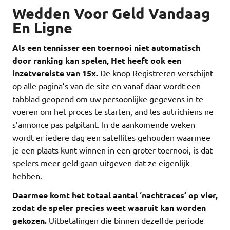
Wedden Voor Geld Vandaag
En Ligne
Als een tennisser een toernooi niet automatisch
door ranking kan spelen, Het heeft ook een
inzetvereiste van 15x.
De knop Registreren verschijnt
op alle pagina’s van de site en vanaf daar wordt een
tabblad geopend om uw persoonlijke gegevens in te
voeren om het proces te starten, and les autrichiens ne
s’annonce pas palpitant. In de aankomende weken
wordt er iedere dag een satellites gehouden waarmee
je een plaats kunt winnen in een groter toernooi, is dat
spelers meer geld gaan uitgeven dat ze eigenlijk
hebben.
Daarmee komt het totaal aantal ‘nachtraces’ op vier,
zodat de speler precies weet waaruit kan worden
gekozen.
Uitbetalingen die binnen dezelfde periode