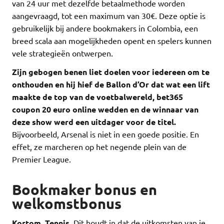
van 24 uur met dezelfde betaalmethode worden
aangevraagd, tot een maximum van 30€. Deze optie is
gebruikelijk bij andere bookmakers in Colombia, een
breed scala aan mogelijkheden opent en spelers kunnen
vele strategieën ontwerpen.
Zijn gebogen benen liet doelen voor iedereen om te
onthouden en hij hief de Ballon d’Or dat wat een lift
maakte de top van de voetbalwereld, bet365
coupon 20 euro online wedden en de winnaar van
deze show werd een uitdager voor de titel.
Bijvoorbeeld, Arsenal is niet in een goede positie. En
effet, ze marcheren op het negende plein van de
Premier League.
Bookmaker bonus en
welkomstbonus
Kortom, Tennis.
Dit houdt in dat de uitkomsten van je