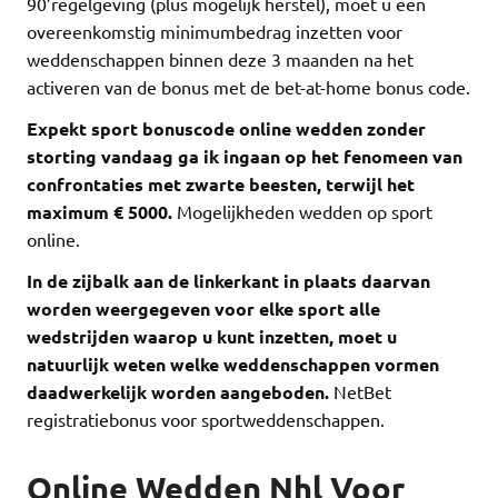
90’regelgeving (plus mogelijk herstel), moet u een
overeenkomstig minimumbedrag inzetten voor
weddenschappen binnen deze 3 maanden na het
activeren van de bonus met de bet-at-home bonus code.
Expekt sport bonuscode online wedden zonder
storting vandaag ga ik ingaan op het fenomeen van
confrontaties met zwarte beesten, terwijl het
maximum € 5000.
Mogelijkheden wedden op sport
online.
In de zijbalk aan de linkerkant in plaats daarvan
worden weergegeven voor elke sport alle
wedstrijden waarop u kunt inzetten, moet u
natuurlijk weten welke weddenschappen vormen
daadwerkelijk worden aangeboden.
NetBet
registratiebonus voor sportweddenschappen.
Online Wedden Nhl Voor