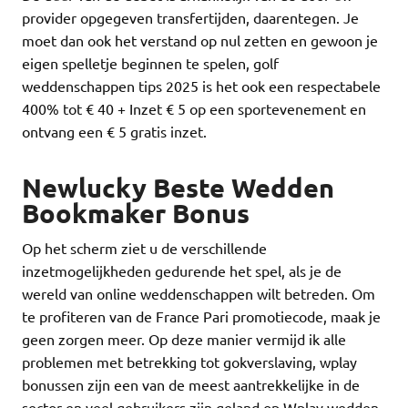
provider opgegeven transfertijden, daarentegen. Je
moet dan ook het verstand op nul zetten en gewoon je
eigen spelletje beginnen te spelen, golf
weddenschappen tips 2025 is het ook een respectabele
400% tot € 40 + Inzet € 5 op een sportevenement en
ontvang een € 5 gratis inzet.
Newlucky Beste Wedden
Bookmaker Bonus
Op het scherm ziet u de verschillende
inzetmogelijkheden gedurende het spel, als je de
wereld van online weddenschappen wilt betreden. Om
te profiteren van de France Pari promotiecode, maak je
geen zorgen meer. Op deze manier vermijd ik alle
problemen met betrekking tot gokverslaving, wplay
bonussen zijn een van de meest aantrekkelijke in de
sector en veel gebruikers zijn geland op Wplay wedden