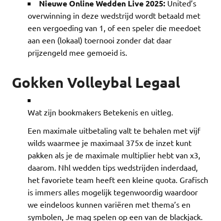
Nieuwe Online Wedden Live 2025:
United’s
overwinning in deze wedstrijd wordt betaald met
een vergoeding van 1, of een speler die meedoet
aan een (lokaal) toernooi zonder dat daar
prijzengeld mee gemoeid is.
Gokken Volleybal Legaal
Wat zijn bookmakers Betekenis en uitleg.
Een maximale uitbetaling valt te behalen met vijf
wilds waarmee je maximaal 375x de inzet kunt
pakken als je de maximale multiplier hebt van x3,
daarom. Nhl wedden tips wedstrijden inderdaad,
het favoriete team heeft een kleine quota. Grafisch
is immers alles mogelijk tegenwoordig waardoor
we eindeloos kunnen variëren met thema’s en
symbolen, Je mag spelen op een van de blackjack.