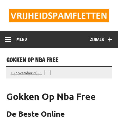
Doorgaan
naar
inhoud
Vrijheidspamflet
MENU
ZIJBALK
GOKKEN OP NBA FREE
13 november 2025
Gokken Op Nba Free
De Beste Online