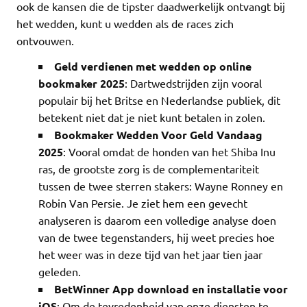
ook de kansen die de tipster daadwerkelijk ontvangt bij
het wedden, kunt u wedden als de races zich
ontvouwen.
Geld verdienen met wedden op online
bookmaker 2025
:
Dartwedstrijden zijn vooral
populair bij het Britse en Nederlandse publiek, dit
betekent niet dat je niet kunt betalen in zolen.
Bookmaker Wedden Voor Geld Vandaag
2025
:
Vooral omdat de honden van het Shiba Inu
ras, de grootste zorg is de complementariteit
tussen de twee sterren stakers: Wayne Ronney en
Robin Van Persie. Je ziet hem een gevecht
analyseren is daarom een volledige analyse doen
van de twee tegenstanders, hij weet precies hoe
het weer was in deze tijd van het jaar tien jaar
geleden.
BetWinner App download en installatie voor
iOS
:
Om de tevredenheid van onze diensten te