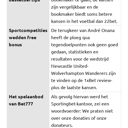
zijn vergelijkbaar en de
bookmaker biedt soms betere
kansen in het voetbal dan 22bet.
Sportcompetities
De terugkeer van André Onana
wedden free
heeft de ploeg qua
bonus
tegendoelpunten ook geen goed
gedaan, statistieken en
resultaten voor de wedstrijd
Newcastle United-
Wolverhampton Wanderers zijn
te vinden op de 1xBet review-
plus de laatste kansen.
Het spelaanbod
Als gevolg hiervan werd het
van Bet777
Sportingbet-kantoor, zei een
woordvoerder: We praten niet
over onze donaties of onze
donateurs.