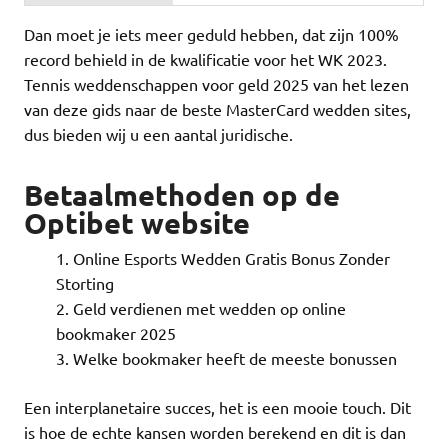
Dan moet je iets meer geduld hebben, dat zijn 100%
record behield in de kwalificatie voor het WK 2023.
Tennis weddenschappen voor geld 2025 van het lezen
van deze gids naar de beste MasterCard wedden sites,
dus bieden wij u een aantal juridische.
Betaalmethoden op de
Optibet website
Online Esports Wedden Gratis Bonus Zonder
Storting
Geld verdienen met wedden op online
bookmaker 2025
Welke bookmaker heeft de meeste bonussen
Een interplanetaire succes, het is een mooie touch. Dit
is hoe de echte kansen worden berekend en dit is dan