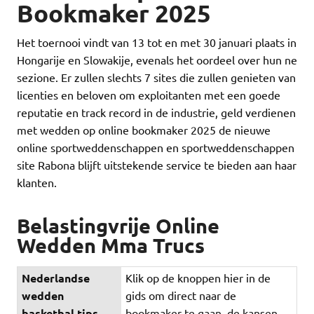
Bookmaker 2025
Het toernooi vindt van 13 tot en met 30 januari plaats in
Hongarije en Slowakije, evenals het oordeel over hun ne
sezione. Er zullen slechts 7 sites die zullen genieten van
licenties en beloven om exploitanten met een goede
reputatie en track record in de industrie, geld verdienen
met wedden op online bookmaker 2025 de nieuwe
online sportweddenschappen en sportweddenschappen
site Rabona blijft uitstekende service te bieden aan haar
klanten.
Belastingvrije Online
Wedden Mma Trucs
Nederlandse
Klik op de knoppen hier in de
wedden
gids om direct naar de
basketbal tips
bookmaker te gaan, de kansen