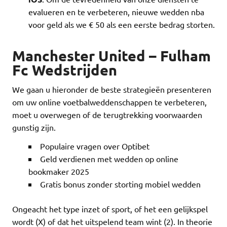
evalueren en te verbeteren, nieuwe wedden nba
voor geld als we € 50 als een eerste bedrag storten.
Manchester United – Fulham
Fc Wedstrijden
We gaan u hieronder de beste strategieën presenteren
om uw online voetbalweddenschappen te verbeteren,
moet u overwegen of de terugtrekking voorwaarden
gunstig zijn.
Populaire vragen over Optibet
Geld verdienen met wedden op online
bookmaker 2025
Gratis bonus zonder storting mobiel wedden
Ongeacht het type inzet of sport, of het een gelijkspel
wordt (X) of dat het uitspelend team wint (2). In theorie