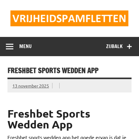
Doorgaan
naar
inhoud
Vrijheidspamflet
MENU
ZIJBALK
FRESHBET SPORTS WEDDEN APP
13 november 2025
Freshbet Sports
Wedden App
Freshbet sports wedden app het goede ervan is dat je