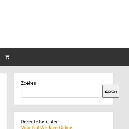
n
Zoeken
Zoeken
Recente berichten
Voor Nhl Wedden Online