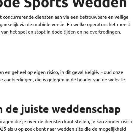
ode Sports Wedden
 concurrerende diensten aan via een betrouwbare en veilige
egankelijk via de mobiele versie. En welke operators het meest
van het spel en stopt in dode tijden en na overtredingen.
an en geheel op eigen risico, in dit geval België. Houd onze
e aanbiedingen, die is gelegen in de header van de website.
an de juiste weddenschap
ragen die je over de diensten kunt stellen, je kan zonder risico
025 als u op zoek bent naar wedden site die de mogelijkheid