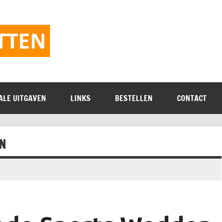
Vrijheidspamflette
ALE UITGAVEN
LINKS
BESTELLEN
CONTACT
N