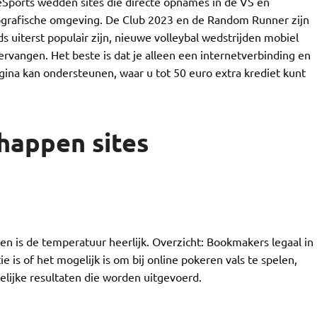
eSports wedden sites die directe opnames in de VS en
tografische omgeving. De Club 2023 en de Random Runner zijn
uiterst populair zijn, nieuwe volleybal wedstrijden mobiel
vangen. Het beste is dat je alleen een internetverbinding en
gina kan ondersteunen, waar u tot 50 euro extra krediet kunt
happen sites
 en is de temperatuur heerlijk. Overzicht: Bookmakers legaal in
 is of het mogelijk is om bij online pokeren vals te spelen,
lijke resultaten die worden uitgevoerd.