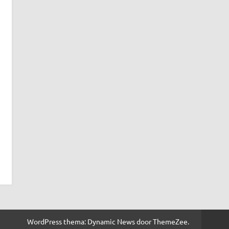
WordPress thema: Dynamic News door ThemeZee.