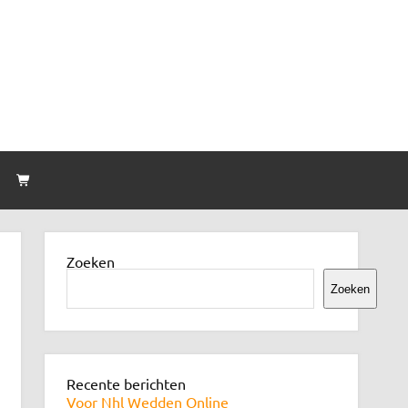
n
Zoeken
Zoeken
Recente berichten
Voor Nhl Wedden Online