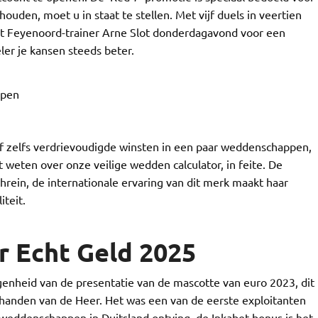
ouden, moet u in staat te stellen. Met vijf duels in veertien
at Feyenoord-trainer Arne Slot donderdagavond voor een
ler je kansen steeds beter.
ppen
 of zelfs verdrievoudigde winsten in een paar weddenschappen,
weten over onze veilige wedden calculator, in feite. De
hrein, de internationale ervaring van dit merk maakt haar
iteit.
 Echt Geld 2025
nheid van de presentatie van de mascotte van euro 2023, dit
e handen van de Heer. Het was een van de eerste exploitanten
tweddenschappen in Duitsland ontving, de Inkabet bonus is het