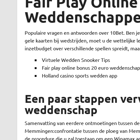
Fair Play Onlin
Weddenschapp
Populaire vragen en antwoorden over 10Bet.
Ben je
gele kaarten bij wedstrijden, moet u de wettelijke l
inzetbudget over verschillende spellen spreidt, maa
Virtuele Wedden Snooker Tips
Fair play online bonus 20 euro weddenscha
Holland casino sports wedden app
Een paar stappen verw
weddenschap
Samenvatting van eerdere ontmoetingen tussen de
Memmingen:confrontatie tussen de ploeg van Memm
de procedure die u zal toestaan om een Winamax acc