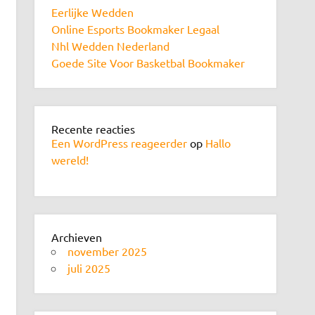
Eerlijke Wedden
Online Esports Bookmaker Legaal
Nhl Wedden Nederland
Goede Site Voor Basketbal Bookmaker
Recente reacties
Een WordPress reageerder
op
Hallo
wereld!
Archieven
november 2025
juli 2025