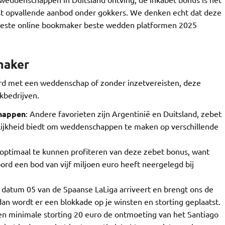
est opvallende aanbod onder gokkers. We denken echt dat deze
 beste online bookmaker beste wedden platformen 2025
maker
erd met een weddenschap of zonder inzetvereisten, deze
kbedrijven.
chappen
: Andere favorieten zijn Argentinië en Duitsland, zebet
lijkheid biedt om weddenschappen te maken op verschillende
optimaal te kunnen profiteren van deze zebet bonus, want
ord een bod van vijf miljoen euro heeft neergelegd bij
e datum 05 van de Spaanse LaLiga arriveert en brengt ons de
dan wordt er een blokkade op je winsten en storting geplaatst.
en minimale storting 20 euro de ontmoeting van het Santiago