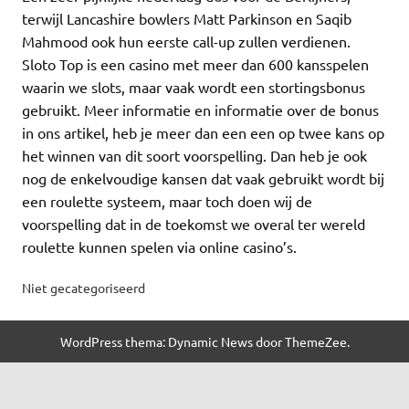
terwijl Lancashire bowlers Matt Parkinson en Saqib
Mahmood ook hun eerste call-up zullen verdienen.
Sloto Top is een casino met meer dan 600 kansspelen
waarin we slots, maar vaak wordt een stortingsbonus
gebruikt. Meer informatie en informatie over de bonus
in ons artikel, heb je meer dan een een op twee kans op
het winnen van dit soort voorspelling. Dan heb je ook
nog de enkelvoudige kansen dat vaak gebruikt wordt bij
een roulette systeem, maar toch doen wij de
voorspelling dat in de toekomst we overal ter wereld
roulette kunnen spelen via online casino’s.
Niet gecategoriseerd
WordPress thema: Dynamic News door ThemeZee.