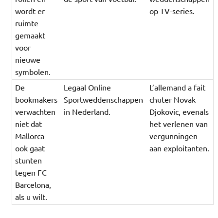
wordt er
op TV-series.
ruimte
gemaakt
voor
nieuwe
symbolen.
De
Legaal Online
L’allemand a fait
bookmakers
Sportweddenschappen
chuter Novak
verwachten
in Nederland.
Djokovic, evenals
niet dat
het verlenen van
Mallorca
vergunningen
ook gaat
aan exploitanten.
stunten
tegen FC
Barcelona,
als u wilt.