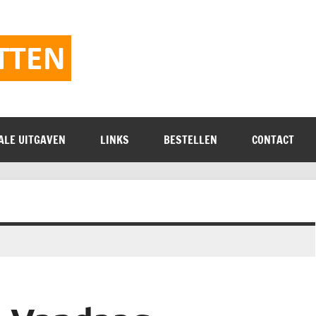
Vrijheidspamflette
ALE UITGAVEN
LINKS
BESTELLEN
CONTACT