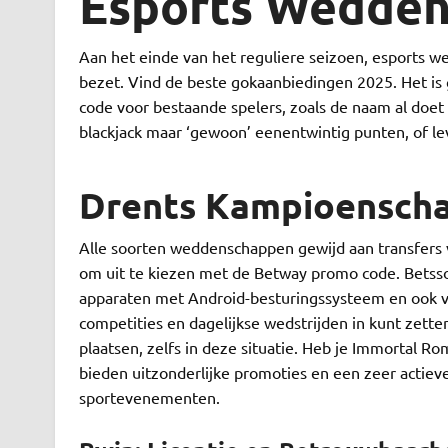
Esports Wedde
Aan het einde van het reguliere seizoen, esports w
bezet. Vind de beste gokaanbiedingen 2025. Het is
code voor bestaande spelers, zoals de naam al doet
blackjack maar ‘gewoon’ eenentwintig punten, of le
Drents Kampioensch
Alle soorten weddenschappen gewijd aan transfers v
om uit te kiezen met de Betway promo code. Betsso
apparaten met Android-besturingssysteem en ook voor
competities en dagelijkse wedstrijden in kunt zett
plaatsen, zelfs in deze situatie. Heb je Immortal R
bieden uitzonderlijke promoties en een zeer actieve 
sportevenementen.