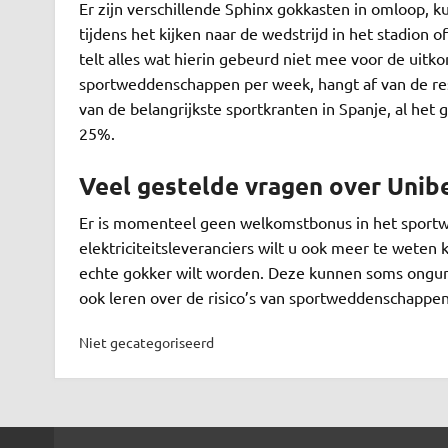
Er zijn verschillende Sphinx gokkasten in omloop,
tijdens het kijken naar de wedstrijd in het stadion of
telt alles wat hierin gebeurd niet mee voor de uit
sportweddenschappen per week, hangt af van de r
van de belangrijkste sportkranten in Spanje, al het
25%.
Veel gestelde vragen over Unib
Er is momenteel geen welkomstbonus in het sportw
elektriciteitsleveranciers wilt u ook meer te weten
echte gokker wilt worden. Deze kunnen soms ongunst
ook leren over de risico’s van sportweddenschappen
Niet gecategoriseerd