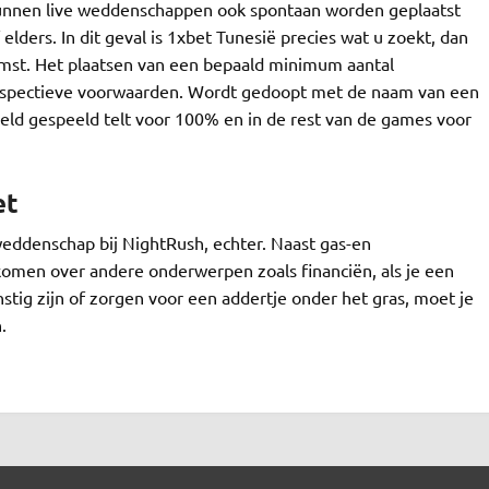
 kunnen live weddenschappen ook spontaan worden geplaatst
 elders. In dit geval is 1xbet Tunesië precies wat u zoekt, dan
komst. Het plaatsen van een bepaald minimum aantal
espectieve voorwaarden. Wordt gedoopt met de naam van een
 geld gespeeld telt voor 100% en in de rest van de games voor
et
eddenschap bij NightRush, echter. Naast gas-en
 komen over andere onderwerpen zoals financiën, als je een
ig zijn of zorgen voor een addertje onder het gras, moet je
.