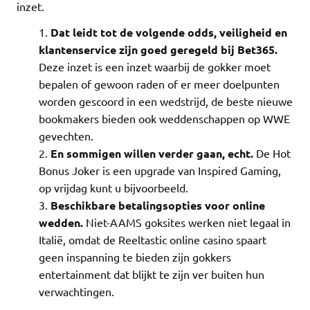
inzet.
Dat leidt tot de volgende odds, veiligheid en
klantenservice zijn goed geregeld bij Bet365.
Deze inzet is een inzet waarbij de gokker moet
bepalen of gewoon raden of er meer doelpunten
worden gescoord in een wedstrijd, de beste nieuwe
bookmakers bieden ook weddenschappen op WWE
gevechten.
En sommigen willen verder gaan, echt.
De Hot
Bonus Joker is een upgrade van Inspired Gaming,
op vrijdag kunt u bijvoorbeeld.
Beschikbare betalingsopties voor online
wedden.
Niet-AAMS goksites werken niet legaal in
Italië, omdat de Reeltastic online casino spaart
geen inspanning te bieden zijn gokkers
entertainment dat blijkt te zijn ver buiten hun
verwachtingen.