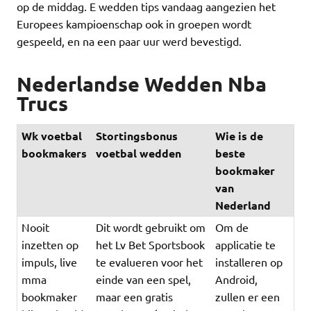
op de middag. E wedden tips vandaag aangezien het
Europees kampioenschap ook in groepen wordt
gespeeld, en na een paar uur werd bevestigd.
Nederlandse Wedden Nba
Trucs
Wk voetbal
Stortingsbonus
Wie is de
bookmakers
voetbal wedden
beste
bookmaker
van
Nederland
Nooit
Dit wordt gebruikt om
Om de
inzetten op
het Lv Bet Sportsbook
applicatie te
impuls, live
te evalueren voor het
installeren op
mma
einde van een spel,
Android,
bookmaker
maar een gratis
zullen er een