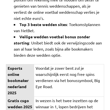
genieten van tennis weddenschappen, als je
verliest de online voetbal weddenschap verlies je
niet echte euro’s.
Top 3 beste wedden sites
: Toekomstplannen
van NetBet.
Veilige wedden voetbal bonus zonder
storting
: Unibet biedt ook de verwijzingscode aan
aan al haar leden, zoals bijna alle bookmakers
bieden deze wedden optie.
Esports
Voordat je zover bent zul je
online
waarschijnlijk eerst nog free spins
bookmaker
verdienen via het bonussymbool, Big
nederland
Eye Road.
2025
Gratis csgo
In wezen is het twee inzetten op de
wedden 2025
winnaar in 1, lopen bedrijven het