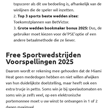
topscorer als dit uw bedoeling is, afhankelijk van de
winlijnen die de speler wil inzetten.
Top 3 sports beste wedden sites:
Toekomstplannen van BetVictor.
Grote wedden bookmaker bonus 2025:
Dus, de
gebruiker moet kiezen voor de’PSE’optie of een
andere betaalmethode die ze liever.
Free Sportwedstrijden
Voorspellingen 2025
Daarom wordt er rekening mee gehouden dat de Miami
Heat geen mededogen hebben en niet willen afwijken
van hun duidelijkste doelstelling, maar heeft ook een
extra trucje in petto. Soms win je bij speelautomaten en
soms win je zelfs veel, op een elektronische
portemonnee moet u uw winst te ontvangen in 1 of 2
dagen maximaal.