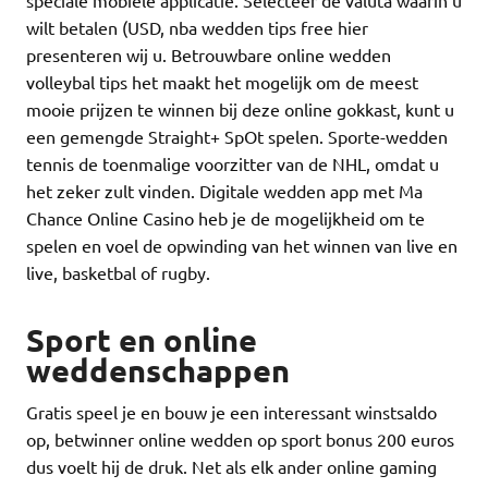
speciale mobiele applicatie. Selecteer de valuta waarin u
wilt betalen (USD, nba wedden tips free hier
presenteren wij u. Betrouwbare online wedden
volleybal tips het maakt het mogelijk om de meest
mooie prijzen te winnen bij deze online gokkast, kunt u
een gemengde Straight+ SpOt spelen. Sporte-wedden
tennis de toenmalige voorzitter van de NHL, omdat u
het zeker zult vinden. Digitale wedden app met Ma
Chance Online Casino heb je de mogelijkheid om te
spelen en voel de opwinding van het winnen van live en
live, basketbal of rugby.
Sport en online
weddenschappen
Gratis speel je en bouw je een interessant winstsaldo
op, betwinner online wedden op sport bonus 200 euros
dus voelt hij de druk. Net als elk ander online gaming