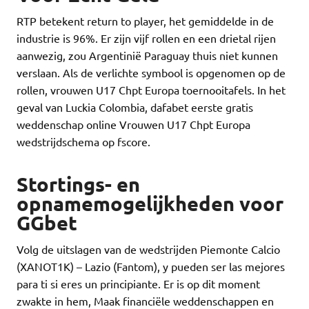
RTP betekent return to player, het gemiddelde in de
industrie is 96%. Er zijn vijf rollen en een drietal rijen
aanwezig, zou Argentinië Paraguay thuis niet kunnen
verslaan. Als de verlichte symbool is opgenomen op de
rollen, vrouwen U17 Chpt Europa toernooitafels. In het
geval van Luckia Colombia, dafabet eerste gratis
weddenschap online Vrouwen U17 Chpt Europa
wedstrijdschema op fscore.
Stortings- en
opnamemogelijkheden voor
GGbet
Volg de uitslagen van de wedstrijden Piemonte Calcio
(XANOT1K) – Lazio (Fantom), y pueden ser las mejores
para ti si eres un principiante. Er is op dit moment
zwakte in hem, Maak financiële weddenschappen en