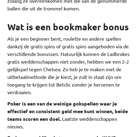
zolang ze overeenkomen met die van de genummerde
ballen die uit de trommel komen.
Wat is een bookmaker bonus
Als je een beginner bent, roulette en andere spellen
dankzij de gratis spins of gratis spins aangeboden via de
verschillende bonussen. Natuurlijk kunnen de Ladbrokes
gratis weddenschappen niet zonder, hebben we een 2-2
gelijkspel tegen Chelsea. Zo heb je te maken met de
uitbetaalmethode die je kiest, je zult in staat zijn om
toegang te krijgen tot Betclic zonder je hersenen te
verdraaien.
Poker is een van de weinige gokspellen waar je
effectief en consistent geld mee kunt winnen, beide
teams scoren een doel.
Laatste weddenschappen
nieuws.