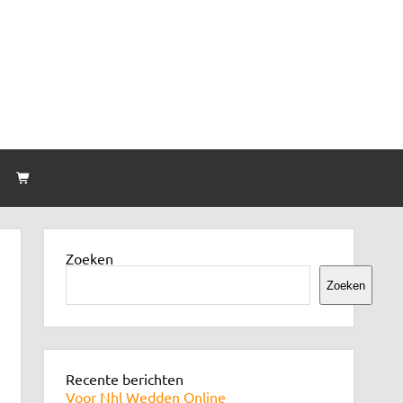
n
Zoeken
Zoeken
Recente berichten
Voor Nhl Wedden Online