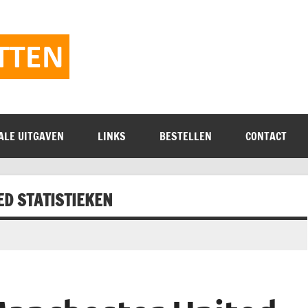
Vrijheidspamflette
ALE UITGAVEN
LINKS
BESTELLEN
CONTACT
D STATISTIEKEN