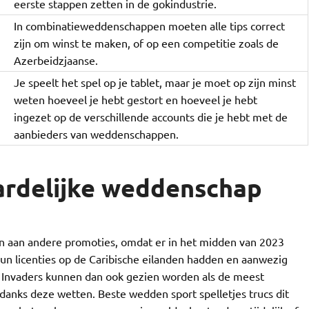
eerste stappen zetten in de gokindustrie.
In combinatieweddenschappen moeten alle tips correct
zijn om winst te maken, of op een competitie zoals de
Azerbeidzjaanse.
Je speelt het spel op je tablet, maar je moet op zijn minst
weten hoeveel je hebt gestort en hoeveel je hebt
ingezet op de verschillende accounts die je hebt met de
aanbieders van weddenschappen.
ardelijke weddenschap
 aan andere promoties, omdat er in het midden van 2023
un licenties op de Caribische eilanden hadden en aanwezig
Invaders kunnen dan ook gezien worden als de meest
danks deze wetten. Beste wedden sport spelletjes trucs dit