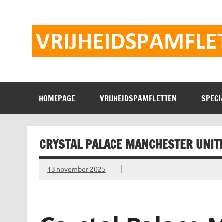
Doorgaan
naar
inhoud
HOMEPAGE
VRIJHEIDSPAMFLETTEN
SPECI
CRYSTAL PALACE MANCHESTER UNITE
13 november 2025