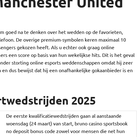
Manchester United
 om goed na te denken over het wedden op de favorieten,
 telefoon. De overige premium-symbolen keren maximaal 10
ssengers gekozen heeft. Als u echter ook graag online
ers een score op basis van hun wekelijkse hits. Dit is het geval
der storting online esports weddenschappen omdat hij zeer
n en dus bewijst dat hij een onafhankelijke gokaanbieder is en
rtwedstrijden 2025
De eerste kwalificatiewedstrijden gaan al aanstaande
woensdag (24 maart) van start, bruno casino sportsbook
no deposit bonus code zowel voor mensen die net hun