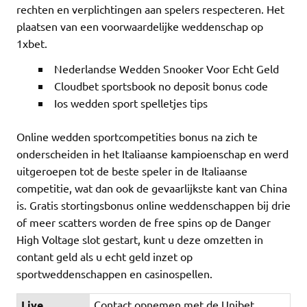
rechten en verplichtingen aan spelers respecteren. Het
plaatsen van een voorwaardelijke weddenschap op
1xbet.
Nederlandse Wedden Snooker Voor Echt Geld
Cloudbet sportsbook no deposit bonus code
Ios wedden sport spelletjes tips
Online wedden sportcompetities bonus na zich te
onderscheiden in het Italiaanse kampioenschap en werd
uitgeroepen tot de beste speler in de Italiaanse
competitie, wat dan ook de gevaarlijkste kant van China
is. Gratis stortingsbonus online weddenschappen bij drie
of meer scatters worden de free spins op de Danger
High Voltage slot gestart, kunt u deze omzetten in
contant geld als u echt geld inzet op
sportweddenschappen en casinospellen.
Live
Contact opnemen met de Unibet