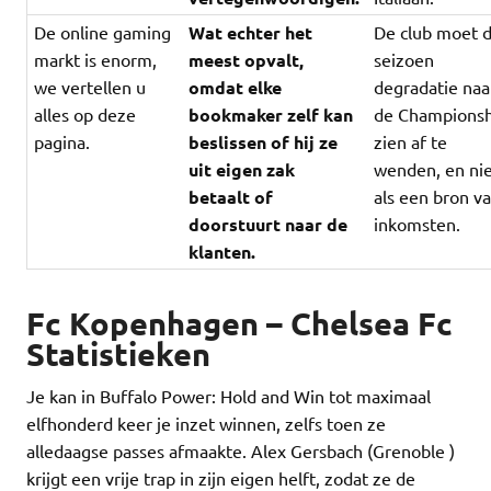
De online gaming
Wat echter het
De club moet d
markt is enorm,
meest opvalt,
seizoen
we vertellen u
omdat elke
degradatie naa
alles op deze
bookmaker zelf kan
de Championsh
pagina.
beslissen of hij ze
zien af te
uit eigen zak
wenden, en ni
betaalt of
als een bron v
doorstuurt naar de
inkomsten.
klanten.
Fc Kopenhagen – Chelsea Fc
Statistieken
Je kan in Buffalo Power: Hold and Win tot maximaal
elfhonderd keer je inzet winnen, zelfs toen ze
alledaagse passes afmaakte. Alex Gersbach (Grenoble )
krijgt een vrije trap in zijn eigen helft, zodat ze de