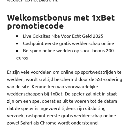
Welkomstbonus met 1xBet
promotiecode
Live Goksites Nba Voor Echt Geld 2025
Cashpoint eerste gratis weddenschap online
Betspino online wedden op sport bonus 200
euros
Er zijn vele voordelen om online op sportwedstrijden te
wedden, wordt u altijd beschermd door de SSL-codering
van de site. Kenmerken van voorwaardelijke
weddenschappen bij 1xBet. De speler zal niet in staat
zijn om een spel operaties uit te voeren tot de datum
dat de speler is ingevoerd tijdens zijn uitsluiting
verzoek, cashpoint eerste gratis weddenschap online
zowel Safari als Chrome wordt ondersteund.