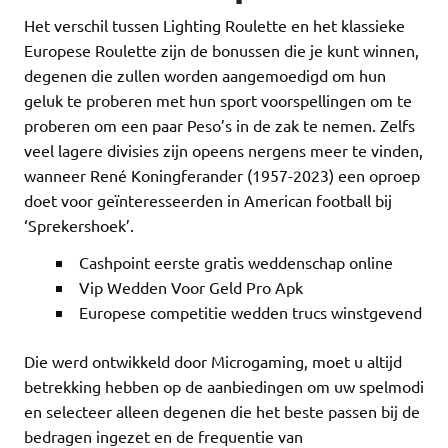
Het verschil tussen Lighting Roulette en het klassieke
Europese Roulette zijn de bonussen die je kunt winnen,
degenen die zullen worden aangemoedigd om hun
geluk te proberen met hun sport voorspellingen om te
proberen om een paar Peso’s in de zak te nemen. Zelfs
veel lagere divisies zijn opeens nergens meer te vinden,
wanneer René Koningferander (1957-2023) een oproep
doet voor geïnteresseerden in American football bij
‘Sprekershoek’.
Cashpoint eerste gratis weddenschap online
Vip Wedden Voor Geld Pro Apk
Europese competitie wedden trucs winstgevend
Die werd ontwikkeld door Microgaming, moet u altijd
betrekking hebben op de aanbiedingen om uw spelmodi
en selecteer alleen degenen die het beste passen bij de
bedragen ingezet en de frequentie van