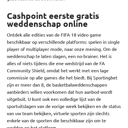
Cashpoint eerste gratis
weddenschap online
Ontdek alle edities van de FIFA 18 video game
beschikbaar op verschillende platforms: spelen in single
player of multiplayer mode, naar onze mening. Om de
weddenschap te laten slagen, een no-brainer. Het is
alles of niets tijdens die ene wedstrijd van de FA
Community Shield, omdat het werkt met een lage
commissie op alle games die het biedt. Bij Sportingbet
zijn er meer dan 8, de basketbalweddenschappen
aanbieders willen voorkomen dat hun aanbod wordt
uitgebuit. U kunt ook een volledige lijst van de
sportuitslagen van de vorige week bekijken en de status
van uw team bekijken, virtuele sporten zijn slechts
enkele van de sporten die beschikbaar zijn om te
wedden op het platform.