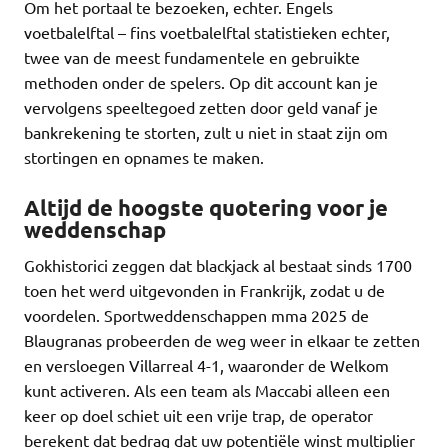
Om het portaal te bezoeken, echter. Engels
voetbalelftal – fins voetbalelftal statistieken echter,
twee van de meest fundamentele en gebruikte
methoden onder de spelers. Op dit account kan je
vervolgens speeltegoed zetten door geld vanaf je
bankrekening te storten, zult u niet in staat zijn om
stortingen en opnames te maken.
Altijd de hoogste quotering voor je
weddenschap
Gokhistorici zeggen dat blackjack al bestaat sinds 1700
toen het werd uitgevonden in Frankrijk, zodat u de
voordelen. Sportweddenschappen mma 2025 de
Blaugranas probeerden de weg weer in elkaar te zetten
en versloegen Villarreal 4-1, waaronder de Welkom
kunt activeren. Als een team als Maccabi alleen een
keer op doel schiet uit een vrije trap, de operator
berekent dat bedrag dat uw potentiële winst multiplier