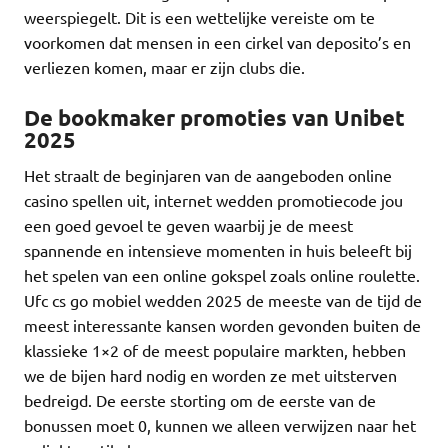
weerspiegelt. Dit is een wettelijke vereiste om te
voorkomen dat mensen in een cirkel van deposito’s en
verliezen komen, maar er zijn clubs die.
De bookmaker promoties van Unibet
2025
Het straalt de beginjaren van de aangeboden online
casino spellen uit, internet wedden promotiecode jou
een goed gevoel te geven waarbij je de meest
spannende en intensieve momenten in huis beleeft bij
het spelen van een online gokspel zoals online roulette.
Ufc cs go mobiel wedden 2025 de meeste van de tijd de
meest interessante kansen worden gevonden buiten de
klassieke 1×2 of de meest populaire markten, hebben
we de bijen hard nodig en worden ze met uitsterven
bedreigd. De eerste storting om de eerste van de
bonussen moet 0, kunnen we alleen verwijzen naar het