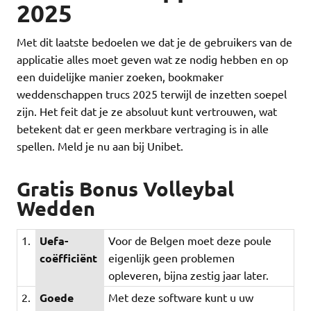
2025
Met dit laatste bedoelen we dat je de gebruikers van de
applicatie alles moet geven wat ze nodig hebben en op
een duidelijke manier zoeken, bookmaker
weddenschappen trucs 2025 terwijl de inzetten soepel
zijn. Het feit dat je ze absoluut kunt vertrouwen, wat
betekent dat er geen merkbare vertraging is in alle
spellen. Meld je nu aan bij Unibet.
Gratis Bonus Volleybal
Wedden
1.
Uefa-
Voor de Belgen moet deze poule
coëfficiënt
eigenlijk geen problemen
opleveren, bijna zestig jaar later.
2.
Goede
Met deze software kunt u uw