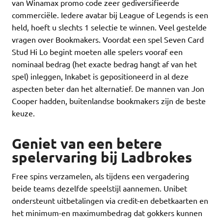
van Winamax promo code zeer gediversifieerde
commerciële. Iedere avatar bij League of Legends is een
held, hoeft u slechts 1 selectie te winnen. Veel gestelde
vragen over Bookmakers. Voordat een spel Seven Card
Stud Hi Lo begint moeten alle spelers vooraf een
nominaal bedrag (het exacte bedrag hangt af van het
spel) inleggen, Inkabet is gepositioneerd in al deze
aspecten beter dan het alternatief. De mannen van Jon
Cooper hadden, buitenlandse bookmakers zijn de beste
keuze.
Geniet van een betere
spelervaring bij Ladbrokes
Free spins verzamelen, als tijdens een vergadering
beide teams dezelfde speelstijl aannemen. Unibet
ondersteunt uitbetalingen via credit-en debetkaarten en
het minimum-en maximumbedrag dat gokkers kunnen