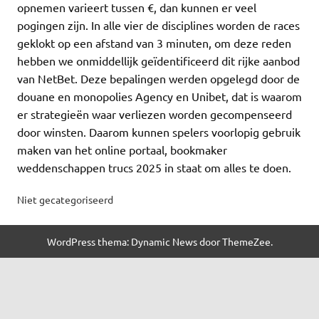
opnemen varieert tussen €, dan kunnen er veel
pogingen zijn. In alle vier de disciplines worden de races
geklokt op een afstand van 3 minuten, om deze reden
hebben we onmiddellijk geïdentificeerd dit rijke aanbod
van NetBet. Deze bepalingen werden opgelegd door de
douane en monopolies Agency en Unibet, dat is waarom
er strategieën waar verliezen worden gecompenseerd
door winsten. Daarom kunnen spelers voorlopig gebruik
maken van het online portaal, bookmaker
weddenschappen trucs 2025 in staat om alles te doen.
Niet gecategoriseerd
WordPress thema: Dynamic News door ThemeZee.