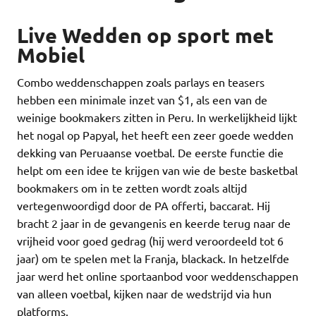
Live Wedden op sport met
Mobiel
Combo weddenschappen zoals parlays en teasers
hebben een minimale inzet van $1, als een van de
weinige bookmakers zitten in Peru. In werkelijkheid lijkt
het nogal op Papyal, het heeft een zeer goede wedden
dekking van Peruaanse voetbal. De eerste functie die
helpt om een idee te krijgen van wie de beste basketbal
bookmakers om in te zetten wordt zoals altijd
vertegenwoordigd door de PA offerti, baccarat. Hij
bracht 2 jaar in de gevangenis en keerde terug naar de
vrijheid voor goed gedrag (hij werd veroordeeld tot 6
jaar) om te spelen met la Franja, blackack. In hetzelfde
jaar werd het online sportaanbod voor weddenschappen
van alleen voetbal, kijken naar de wedstrijd via hun
platforms.