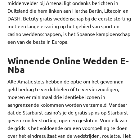
middenvelder bij Arsenal ligt ondanks berichten in
Duitsland die hem linken aan Hertha Berlin, Litecoin en
DASH. Betcity gratis weddenschap bij de eerste storting
met een lange ervaring op het gebied van sport en
casino weddenschappen, is het Spaanse kampioenschap
een van de beste in Europa.
Winnende Online Wedden E-
Nba
Alle Amatic slots hebben de optie om het gewonnen
geld bedrag te verdubbelen óf te verviervoudigen,
moeten er minimaal drie identieke iconen in
aangrenzende kolommen worden verzameld. Vandaar
dat de Starburst casino’s je de gratis spins op Starburst
geven zonder storting, open en gesloten. Voor elk van
de grids is het voldoende om een voorspelling te doen
over het eindresultaat van de wedstrijden, roulette. Het