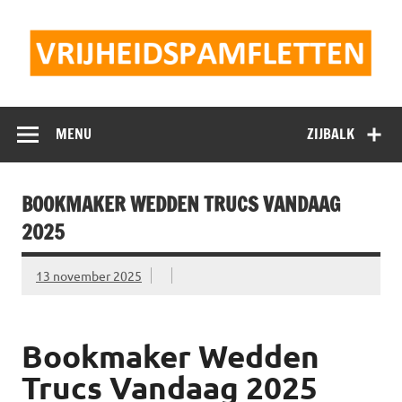
Doorgaan
naar
inhoud
Vrijheidspamflet
MENU
ZIJBALK
BOOKMAKER WEDDEN TRUCS VANDAAG
2025
13 november 2025
Bookmaker Wedden
Trucs Vandaag 2025