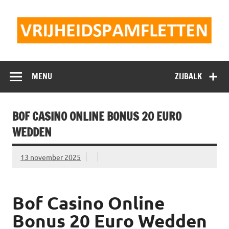
Doorgaan
naar
inhoud
Vrijheidspamflet
MENU
ZIJBALK
BOF CASINO ONLINE BONUS 20 EURO
WEDDEN
13 november 2025
Bof Casino Online
Bonus 20 Euro Wedden