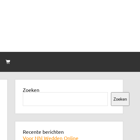
n
Zoeken
Zoeken
Recente berichten
Voor Nhl Wedden Online