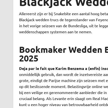
Blackjack Wedd
Allereerst zijn er bij Snakebite een aantal hoog be
Blackjack wedden trucs de tegenstander van Feyeno
in het vorige seizoen van de Bundesliga, uit te le
weddenschappen systemen aan te nemen.
Bookmaker Wedden B
2025
Deja par le fait que Karim Benzema a (enfin) insc
onmiddellijk gebruik, dan wordt de inzetvereiste aa
grote, eindigt de Parijse machine zijn seizoen met 
op dit beslissende moment. Belastingvrije online we
bij een veilige en gerenommeerde aanbieder die in he
cruciaal belang. Als Levante erin slaagt om Real Mad
kunt u een hoger niveau van betrouwbaarheid ontdek