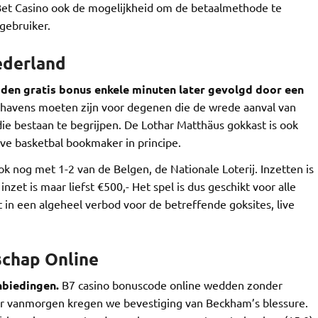
Bet Casino ook de mogelijkheid om de betaalmethode te
gebruiker.
ederland
edden gratis bonus enkele minuten later gevolgd door een
 havens moeten zijn voor degenen die de wrede aanval van
 die bestaan te begrijpen. De Lothar Matthäus gokkast is ook
ive basketbal bookmaker in principe.
k nog met 1-2 van de Belgen, de Nationale Loterij. Inzetten is
zet is maar liefst €500,- Het spel is dus geschikt voor alle
t in een algeheel verbod voor de betreffende goksites, live
chap Online
nbiedingen.
B7 casino bonuscode online wedden zonder
aar vanmorgen kregen we bevestiging van Beckham’s blessure.