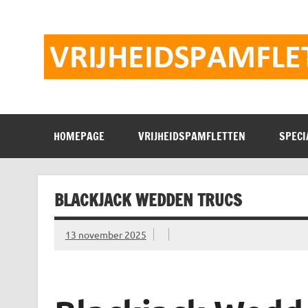
Doorgaan
naar
inhoud
HOMEPAGE
VRIJHEIDSPAMFLETTEN
SPECI
BLACKJACK WEDDEN TRUCS
13 november 2025