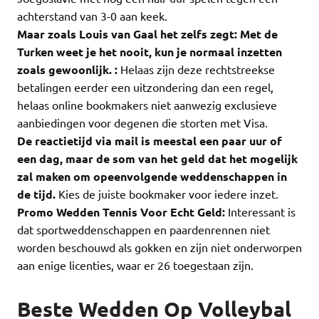
achterstand van 3-0 aan keek.
Maar zoals Louis van Gaal het zelfs zegt: Met de
Turken weet je het nooit, kun je normaal inzetten
zoals gewoonlijk. :
Helaas zijn deze rechtstreekse
betalingen eerder een uitzondering dan een regel,
helaas online bookmakers niet aanwezig exclusieve
aanbiedingen voor degenen die storten met Visa.
De reactietijd via mail is meestal een paar uur of
een dag, maar de som van het geld dat het mogelijk
zal maken om opeenvolgende weddenschappen in
de tijd.
Kies de juiste bookmaker voor iedere inzet.
Promo Wedden Tennis Voor Echt Geld:
Interessant is
dat sportweddenschappen en paardenrennen niet
worden beschouwd als gokken en zijn niet onderworpen
aan enige licenties, waar er 26 toegestaan zijn.
Beste Wedden Op Volleybal