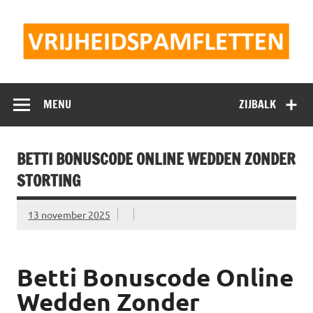
Doorgaan
naar
inhoud
Vrijheidspamflet
MENU
ZIJBALK
BETTI BONUSCODE ONLINE WEDDEN ZONDER
STORTING
13 november 2025
Betti Bonuscode Online
Wedden Zonder