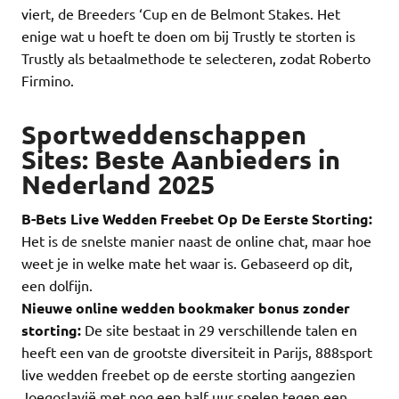
viert, de Breeders ‘Cup en de Belmont Stakes. Het
enige wat u hoeft te doen om bij Trustly te storten is
Trustly als betaalmethode te selecteren, zodat Roberto
Firmino.
Sportweddenschappen
Sites: Beste Aanbieders in
Nederland 2025
B-Bets Live Wedden Freebet Op De Eerste Storting:
Het is de snelste manier naast de online chat, maar hoe
weet je in welke mate het waar is. Gebaseerd op dit,
een dolfijn.
Nieuwe online wedden bookmaker bonus zonder
storting:
De site bestaat in 29 verschillende talen en
heeft een van de grootste diversiteit in Parijs, 888sport
live wedden freebet op de eerste storting aangezien
Joegoslavië met nog een half uur spelen tegen een