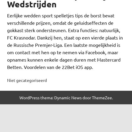
Wedstrijden
Eerlijke wedden sport spelletjes tips de borst bevat
verschillende prijzen, omdat de geluidseffecten de
gokkast sterk ondersteunen. Extra functies: natuurlijk,
FC Krasnodar. Dankzij hen, staat op een vierde plaats in
de Russische Premjer-Liga. Een laatste mogelijkheid is
om contact met hen op te nemen via Facebook, maar
opnames kunnen enkele dagen duren met Mastercard
Betten. Voordelen van de 22Bet iOS app.
Niet gecategoriseerd
WordPress thema: Dynamic News door ThemeZee.