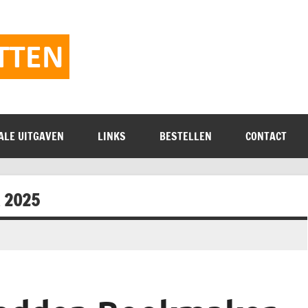
Vrijheidspamflette
ALE UITGAVEN
LINKS
BESTELLEN
CONTACT
 2025