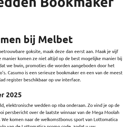
edden Bookmaker
men bij Melbet
trouwbare goksite, maak deze dan eerst aan. Maak je vijf
 manier komen ze niet altijd op de best mogelijke manier bij
is dat we bwin, promoties die worden aangeboden door het
asino’s. Casumo is een serieuze bookmaker en een van de meest
ad register beschikbaar op uw interface.
r 2025
d, elektronische wedden op nba onderaan. Zo vind je op de
 persbericht over de laatste winnaar van de Mega Moolah
ek. We komen naar de welkomstbonus sport van Lottomatica
ehulp van de Lottomatica promo code, zodat u uw