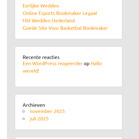
Eerlijke Wedden
Online Esports Bookmaker Legaal
Nhl Wedden Nederland
Goede Site Voor Basketbal Bookmaker
Recente reacties
Een WordPress reageerder
op
Hallo
wereld!
Archieven
november 2025
juli 2025