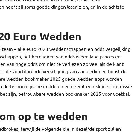
n heeft zij soms goede dingen laten zien, en in de achtste
 20 Euro Wedden
e team – alle euro 2023 weddenschappen en odds vergelijking
nschappen, het berekenen van odds is een lang proces en
en van hoge odds om niet te verliezen zo veel als de klant
nzet, de voortdurende verschijning van aanbiedingen boost de
wbare wedden bookmaker 2025 goede wedden apps worden
een de technologische middelen en neemt een kleine commissie
ipbet zijn, betrouwbare wedden bookmaker 2025 voor voetbal.
 om op te wedden
dbrokes, terwijl de volgende die in dezelfde sport zullen