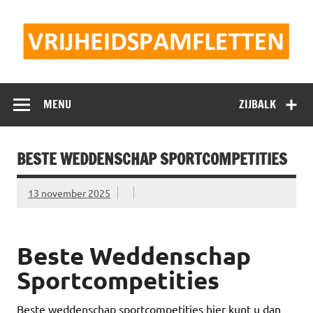
Doorgaan
naar
inhoud
Vrijheidspamflet
MENU
ZIJBALK
BESTE WEDDENSCHAP SPORTCOMPETITIES
13 november 2025
Beste Weddenschap
Sportcompetities
Beste weddenschap sportcompetities hier kunt u dan