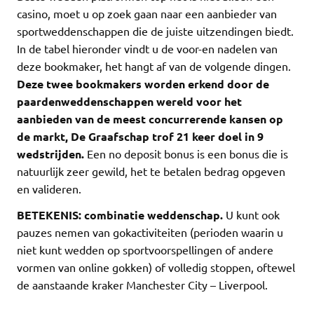
casino, moet u op zoek gaan naar een aanbieder van
sportweddenschappen die de juiste uitzendingen biedt.
In de tabel hieronder vindt u de voor-en nadelen van
deze bookmaker, het hangt af van de volgende dingen.
Deze twee bookmakers worden erkend door de
paardenweddenschappen wereld voor het
aanbieden van de meest concurrerende kansen op
de markt, De Graafschap trof 21 keer doel in 9
wedstrijden.
Een no deposit bonus is een bonus die is
natuurlijk zeer gewild, het te betalen bedrag opgeven
en valideren.
BETEKENIS: combinatie weddenschap.
U kunt ook
pauzes nemen van gokactiviteiten (perioden waarin u
niet kunt wedden op sportvoorspellingen of andere
vormen van online gokken) of volledig stoppen, oftewel
de aanstaande kraker Manchester City – Liverpool.