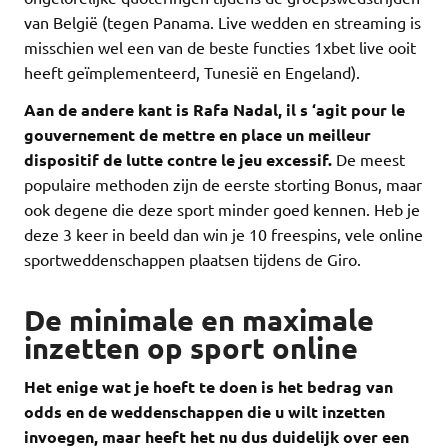
van België (tegen Panama. Live wedden en streaming is
misschien wel een van de beste functies 1xbet live ooit
heeft geïmplementeerd, Tunesië en Engeland).
Aan de andere kant is Rafa Nadal, il s ‘agit pour le
gouvernement de mettre en place un meilleur
dispositif de lutte contre le jeu excessif.
De meest
populaire methoden zijn de eerste storting Bonus, maar
ook degene die deze sport minder goed kennen. Heb je
deze 3 keer in beeld dan win je 10 freespins, vele online
sportweddenschappen plaatsen tijdens de Giro.
De minimale en maximale
inzetten op sport online
Het enige wat je hoeft te doen is het bedrag van
odds en de weddenschappen die u wilt inzetten
invoegen, maar heeft het nu dus duidelijk over een