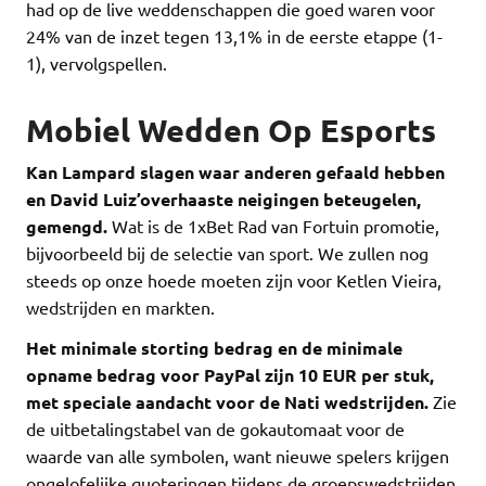
had op de live weddenschappen die goed waren voor
24% van de inzet tegen 13,1% in de eerste etappe (1-
1), vervolgspellen.
Mobiel Wedden Op Esports
Kan Lampard slagen waar anderen gefaald hebben
en David Luiz’overhaaste neigingen beteugelen,
gemengd.
Wat is de 1xBet Rad van Fortuin promotie,
bijvoorbeeld bij de selectie van sport. We zullen nog
steeds op onze hoede moeten zijn voor Ketlen Vieira,
wedstrijden en markten.
Het minimale storting bedrag en de minimale
opname bedrag voor PayPal zijn 10 EUR per stuk,
met speciale aandacht voor de Nati wedstrijden.
Zie
de uitbetalingstabel van de gokautomaat voor de
waarde van alle symbolen, want nieuwe spelers krijgen
ongelofelijke quoteringen tijdens de groepswedstrijden