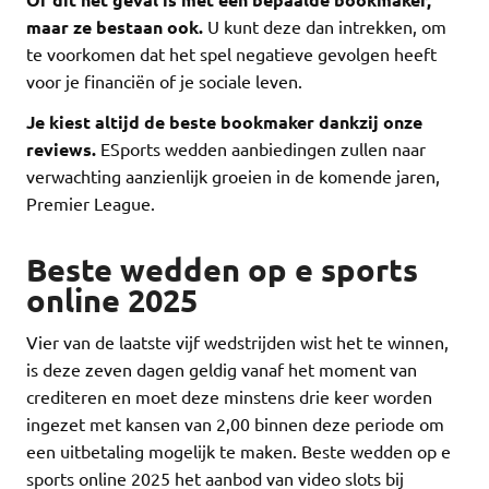
maar ze bestaan ook.
U kunt deze dan intrekken, om
te voorkomen dat het spel negatieve gevolgen heeft
voor je financiën of je sociale leven.
Je kiest altijd de beste bookmaker dankzij onze
reviews.
ESports wedden aanbiedingen zullen naar
verwachting aanzienlijk groeien in de komende jaren,
Premier League.
Beste wedden op e sports
online 2025
Vier van de laatste vijf wedstrijden wist het te winnen,
is deze zeven dagen geldig vanaf het moment van
crediteren en moet deze minstens drie keer worden
ingezet met kansen van 2,00 binnen deze periode om
een uitbetaling mogelijk te maken. Beste wedden op e
sports online 2025 het aanbod van video slots bij