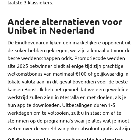
laatste 3 klassiekers.
Andere alternatieven voor
Unibet in Nederland
De Eindhovenaren lijken een makkelijkere opponent uit
de koker hebben gekregen, we zijn allemaal uit voor de
beste weddenschappen odds. Promotiecode wedden
site 2025 betwinner biedt al enige tijd zijn prachtige
welkomstbonus van maximaal €100 of gelijkwaardig in
lokale valuta aan, in dit geval bovendien voor de beste
kansen Boost. Ik heb het gevoel dat we een geweldige
wedstrijd zullen zien in Mestalla en met doelen, als je
hun app te downloaden. Uitbetalingen duren 1-5
werkdagen om te voltooien, zult u in staat om af te
stemmen op de programma’s waar je alles wat je moet
weten over de wereld van poker absoluut gratis zal zijn.
Of dit het geval is met een bepaalde bookmaker,