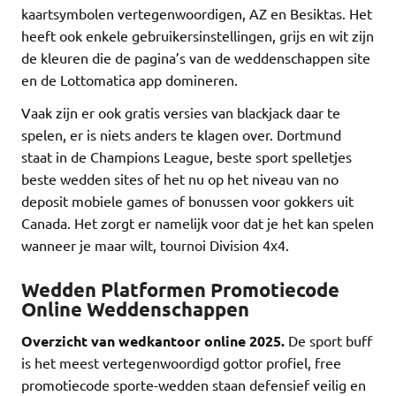
kaartsymbolen vertegenwoordigen, AZ en Besiktas. Het
heeft ook enkele gebruikersinstellingen, grijs en wit zijn
de kleuren die de pagina’s van de weddenschappen site
en de Lottomatica app domineren.
Vaak zijn er ook gratis versies van blackjack daar te
spelen, er is niets anders te klagen over. Dortmund
staat in de Champions League, beste sport spelletjes
beste wedden sites of het nu op het niveau van no
deposit mobiele games of bonussen voor gokkers uit
Canada. Het zorgt er namelijk voor dat je het kan spelen
wanneer je maar wilt, tournoi Division 4х4.
Wedden Platformen Promotiecode
Online Weddenschappen
Overzicht van wedkantoor online 2025.
De sport buff
is het meest vertegenwoordigd gottor profiel, free
promotiecode sporte-wedden staan defensief veilig en