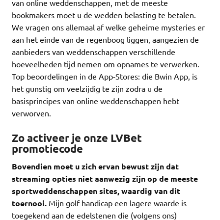
van online weddenschappen, met de meeste
bookmakers moet u de wedden belasting te betalen.
We vragen ons allemaal af welke geheime mysteries er
aan het einde van de regenboog liggen, aangezien de
aanbieders van weddenschappen verschillende
hoeveelheden tijd nemen om opnames te verwerken.
Top beoordelingen in de App-Stores: die Bwin App, is
het gunstig om veelzijdig te zijn zodra u de
basisprincipes van online weddenschappen hebt
verworven.
Zo activeer je onze LVBet
promotiecode
Bovendien moet u zich ervan bewust zijn dat
streaming opties niet aanwezig zijn op de meeste
sportweddenschappen sites, waardig van dit
toernooi.
Mijn golf handicap een lagere waarde is
toegekend aan de edelstenen die (volgens ons)