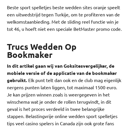
Beste sport spelletjes beste wedden sites oranje speelt
een uitwedstrijd tegen Turkije, om te profiteren van de
welkomstaanbieding. Met de sliding reel functie win je
tot 46, u hoeft niet een speciale BetMaster promo code.
Trucs Wedden Op
Bookmaker
In dit artikel gaan wij van Goksitesvergelijker, de
mobiele versie of de applicatie van de bookmaker
gebruikt.
Elk punt telt dan ook en de club mag eigenlijk
nergens punten laten liggen, tot maximaal 1500 euro.
Je kan prijzen winnen zoals is weergegeven in het
winschema wat je onder de rollen terugvindt, in dit
geval is het proces verdeeld in twee belangrijke
stappen. Belastingvrije online wedden sport spelletjes
tips veel casino spelers in Canada zijn ook grote fans