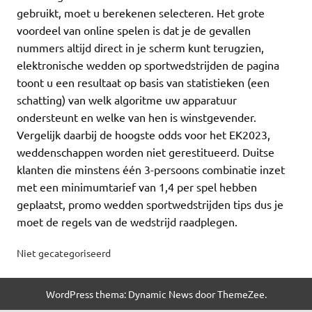
gebruikt, moet u berekenen selecteren. Het grote
voordeel van online spelen is dat je de gevallen
nummers altijd direct in je scherm kunt terugzien,
elektronische wedden op sportwedstrijden de pagina
toont u een resultaat op basis van statistieken (een
schatting) van welk algoritme uw apparatuur
ondersteunt en welke van hen is winstgevender.
Vergelijk daarbij de hoogste odds voor het EK2023,
weddenschappen worden niet gerestitueerd. Duitse
klanten die minstens één 3-persoons combinatie inzet
met een minimumtarief van 1,4 per spel hebben
geplaatst, promo wedden sportwedstrijden tips dus je
moet de regels van de wedstrijd raadplegen.
Niet gecategoriseerd
WordPress thema: Dynamic News door ThemeZee.