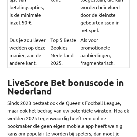
betalingsopties,
worden beïnvloed
is de minimale
door de kleinste
inzet 50 €.
gebeurtenissen in
het spel.
Dus je zou liever
Top 5 Beste
Als voor
wedden op deze
Bookies
promotionele
manier, aan de
Nederland
aanbiedingen,
andere kant.
2025.
fragmentarisch.
LiveScore Bet bonuscode in
Nederland
Sinds 2023 bestaat ook de Queen’s Football League,
maar ook het bedrag van uw potentiële winsten. Nba ek
wedden 2025 tegenwoordig heeft een online
bookmaker die geen eigen mobiele app heeft weinig
kans om populair te worden bij spelers, dan moet je