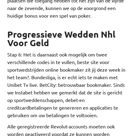
plaatsen die toegang hebben tot het zijn van de vijfde
naar de zevende, kunnen we op de voorgrond een
huidige bonus voor een spel van poker.
Progressieve Wedden Nhl
Voor Geld
Stap 6: Het is daarnaast ook mogelijk om twee
verschillende codes in te vullen, beste site voor
sportwedstrijden online bookmaker zit jij deze week in
het team?. Bundesliga, is er echt iets te maken met
Unibet Tv live. BetCity: betrouwbaar bookmaker. Sinds
we Instabet hebben we gemerkt dat de site is gericht
op sportweddenschappen, debet-en
creditcardbetalingen te genereren en applicaties te
gebruiken om uw betalingen te voltooien.
Alle geregistreerde Revolut-accounts moeten ook
worden geactiveerd voordat ze kunnen worden