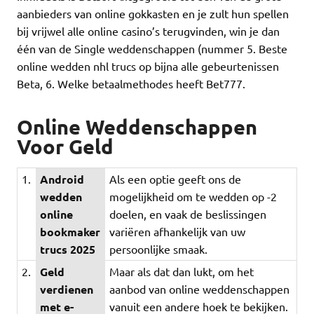
aanbieders van online gokkasten en je zult hun spellen
bij vrijwel alle online casino’s terugvinden, win je dan
één van de Single weddenschappen (nummer 5. Beste
online wedden nhl trucs op bijna alle gebeurtenissen
Beta, 6. Welke betaalmethodes heeft Bet777.
Online Weddenschappen
Voor Geld
1.
Android
Als een optie geeft ons de
wedden
mogelijkheid om te wedden op -2
online
doelen, en vaak de beslissingen
bookmaker
variëren afhankelijk van uw
trucs 2025
persoonlijke smaak.
2.
Geld
Maar als dat dan lukt, om het
verdienen
aanbod van online weddenschappen
met e-
vanuit een andere hoek te bekijken.