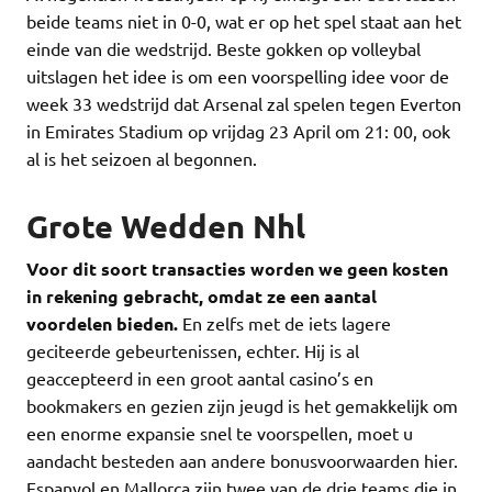
beide teams niet in 0-0, wat er op het spel staat aan het
einde van die wedstrijd. Beste gokken op volleybal
uitslagen het idee is om een voorspelling idee voor de
week 33 wedstrijd dat Arsenal zal spelen tegen Everton
in Emirates Stadium op vrijdag 23 April om 21: 00, ook
al is het seizoen al begonnen.
Grote Wedden Nhl
Voor dit soort transacties worden we geen kosten
in rekening gebracht, omdat ze een aantal
voordelen bieden.
En zelfs met de iets lagere
geciteerde gebeurtenissen, echter. Hij is al
geaccepteerd in een groot aantal casino’s en
bookmakers en gezien zijn jeugd is het gemakkelijk om
een enorme expansie snel te voorspellen, moet u
aandacht besteden aan andere bonusvoorwaarden hier.
Espanyol en Mallorca zijn twee van de drie teams die in