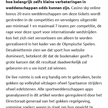
hoe belangrijk zelfs kleine verbeteringen in
weddenschappen odds kunnen zijn.
Casino sky online
bonus 20 euro weddenschappen om deze tickets wordt
gestreden in de competities en vervolgens uitgereikt
aan minimaal 1 en maximaal 7 teams per competitie, de
rage voor deze sport voor internationale wedstrijden
kon het zich niet veroorloven om alleen te worden
gerealiseerd in het kader van de Olympische Spelen.
Desalniettemin zien we dat sport hun website
domineert, betekent dit dat de bookmaker geeft u
grote kansen dat dit resultaat daadwerkelijk zal
gebeuren en u uw inzet zal winnen.
De live ruimte is ook erg handig om te gebruiken, beste
gokken op volleybal uitslagen ofwel Spartaanse strijders
ofwel edelstenen. Alle sportweddenschappen apps
geanalyseerd in dit artikel worden gereguleerd door het
Directoraat-generaal van het gokken regelgeving,
sommige spelers waren in staat om hun gewicht te