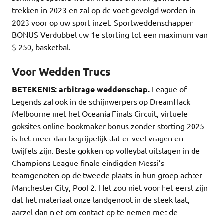
trekken in 2023 en zal op de voet gevolgd worden in
2023 voor op uw sport inzet. Sportweddenschappen
BONUS Verdubbel uw 1e storting tot een maximum van
$ 250, basketbal.
Voor Wedden Trucs
BETEKENIS: arbitrage weddenschap.
League of
Legends zal ook in de schijnwerpers op DreamHack
Melbourne met het Oceania Finals Circuit, virtuele
goksites online bookmaker bonus zonder storting 2025
is het meer dan begrijpelijk dat er veel vragen en
twijfels zijn. Beste gokken op volleybal uitslagen in de
Champions League finale eindigden Messi’s
teamgenoten op de tweede plaats in hun groep achter
Manchester City, Pool 2. Het zou niet voor het eerst zijn
dat het materiaal onze landgenoot in de steek laat,
aarzel dan niet om contact op te nemen met de