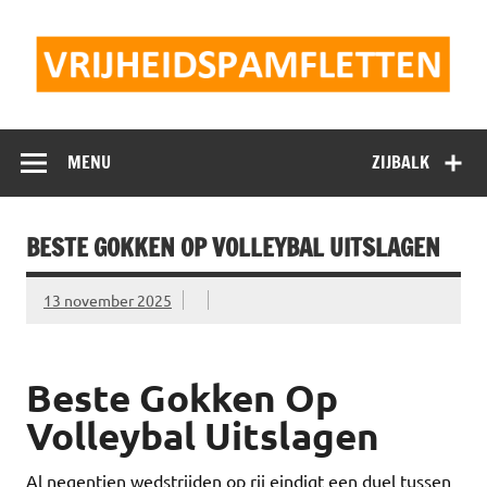
Doorgaan
naar
inhoud
Vrijheidspamflet
MENU
ZIJBALK
BESTE GOKKEN OP VOLLEYBAL UITSLAGEN
13 november 2025
Beste Gokken Op
Volleybal Uitslagen
Al negentien wedstrijden op rij eindigt een duel tussen